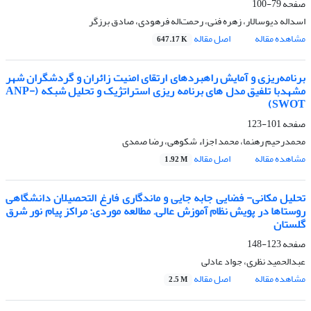
صفحه
79-100
اسداله دیوسالار، زهره فنی، رحمت‌اله فرهودی، صادق برزگر
مشاهده مقاله
اصل مقاله
647.17 K
برنامه‌ریزی و آمایش راهبردهای ارتقای امنیت زائران و گردشگران شهر
مشهدبا تلفیق مدل های برنامه ریزی استراتژیک و تحلیل شبکه (ANP-
SWOT)
صفحه
101-123
محمدرحیم رهنما، محمد اجزاء شکوهی، رضا صمدی
مشاهده مقاله
اصل مقاله
1.92 M
تحلیل مکانی- فضایی جابه جایی و ماندگاری فارغ التحصیلان دانشگاهی
روستاها در پویش نظام آموزش عالی. مطالعه موردی: مراکز پیام نور شرق
گلستان
صفحه
123-148
عبدالحمید نظری، جواد عادلی
مشاهده مقاله
اصل مقاله
2.5 M