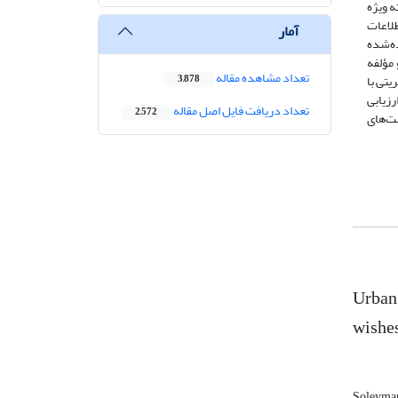
ه ویژه
لاعات
آمار
S و از رویکرد معادلات ساختاری به‌وسیله نرم‌افزار Amos 18 استفاده‌شده
 مؤلفه
تعداد مشاهده مقاله
یتی با
3,878
زیابی
تعداد دریافت فایل اصل مقاله
2,572
ت‌های
Urban 
wishes
Soleyma