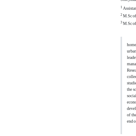
1
Assistan
2
M.Sc of
3
M.Sc of 
home 
urban
leade
manag
Resea
colle
studi
the s
soci
econ
devel
of th