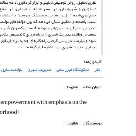
نظری تحقیق، روش توصیفی تحلیلی و ابزار گردآوری داده مطالعا
مسئولین و شهروندان، در بستر مطالعات میدانی، در سطح 
است. یافته‌های تحقیق نشان می‌دهد که بین مؤلفه‌های توانمن
مدیریتی-حقوقی بیشترین اثر و مؤلفه اقتصادی کمترین اثر را ب
ضعف در وظایف مدیریت شهری از برنامه‌ریزی تا تخصیص منابع
شود و نیازمند در پیش گرفتن راهکارهای جدید برای ارتقای
اجرایی مدیریت شهری مورداشاره قرارگرفته است.
کلیدواژه‌ها
فقر
سکونتگاه غیررسمی
مدیریت شهری
توانمندسازی
عنوان مقاله
English
of empowerment with emphasis on the
borhood)
نویسندگان
English