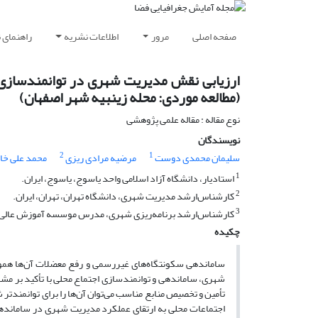
صفحه اصلی
مرور
اطلاعات نشریه
راهنمای 
ارزیابی نقش مدیریت شهری در توانمندسازی
(مطالعه موردی: محله زینبیه شهر اصفهان)
نوع مقاله : مقاله علمی پژوهشی
نویسندگان
2
1
سلیمان محمدی دوست
مرضیه مرادی ریزی
محمد علی خان
1
استادیار، دانشگاه آزاد اسلامی واحد یاسوج، یاسوج، ایران.
2
کارشناس‌ارشد مدیریت شهری، دانشگاه تهران، تهران، ایران.
3
کارشناس‌ارشد برنامه‌ریزی شهری، مدرس موسسه آموزش عالی آپاد
چکیده
ساماندهی سکونتگاه‌های غیررسمی و رفع معضلات آن‌ها همو
شهری، ساماندهی و توانمندسازی اجتماع محلی با تأکید بر مشا
تأمین و تخصیص منابع مناسب می‌توان آن‌ها را برای توانمندت
اجتماعات محلی به ارتقای عملکرد مدیریت شهری در ساماندهی