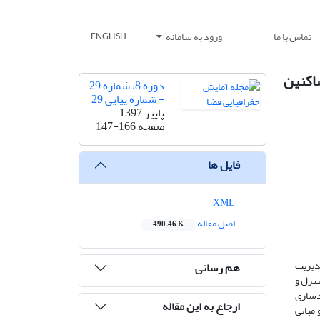
تماس با ما
ورود به سامانه
ENGLISH
اکنین
دوره 8، شماره 29
- شماره پیاپی 29
پاییز 1397
صفحه
147-166
فایل ها
XML
اصل مقاله
490.46 K
دیریت
هم رسانی
نترل و
ندسازی
ارجاع به این مقاله
مبانی