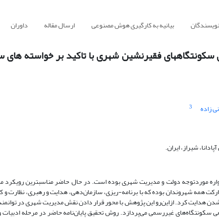
نویسندگان
بیانیه به کارگیری هوش مصنوعی
ارسال مقاله
داوران
 سکونتگاههای فقیرنشین شهری با تاکید بر خواسته های س
3
ی زاده
انا، شیراز، ایران.
اره موردتوجه دولت و مدیریت شهری بوده است. در حال حاضر مناسبترین رویکرد م
رکت همه شهروندان بوده که با برنامه-ریزی، سازمان‌دهی، هدایت و رهبری، نظارت و ک
ر شدن هدایت کرد. ازاین‌رو این پژوهش با محور قرار دادن نقش مدیریت شهری در توانم
 سکونتگاه‌های غیررسمی می‌پردازد. روش تحقیق پایان‌نامه حاضر در مرحله ادبیات و 