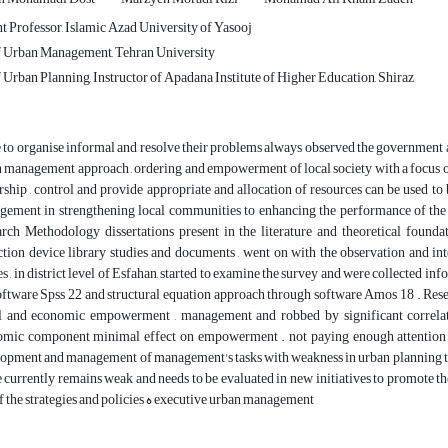
t Professor, Islamic Azad University of Yasooj
 Urban Management, Tehran University
Urban Planning, Instructor of Apadana Institute of Higher Education, Shiraz
to organise informal and resolve their problems always observed the government 
 management approach , ordering and empowerment of local society with a focus on t
rship , control and provide appropriate and allocation of resources can be used to
ement in strengthening local communities to enhancing the performance of the
rch Methodology dissertations present in the literature and theoretical foundat
ction device library studies and documents , went on with the observation and inte
es , in district level of Esfahan, started to examine the survey and were collected i
oftware Spss 22 and structural equation approach through software Amos 18 . Rese
al and economic empowerment , management and robbed by significant correla
omic component minimal effect on empowerment . not paying enough attention
opment and management of management's tasks with weakness in urban planning to
e currently remains weak and needs to be evaluated in new initiatives to promote 
end of the strategies and policies ه executive urban management