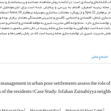
ت کتابخانه‌ای و اسنادی است؛ در ادامه با روش مشاهده، مصاحبه و پرسشنامه باز و بست
محله زینبیه اصفهان، اقدام به بررسی و پیمایش شده است.برای تجزیه‌وتحلیل اط
جمع‌آوری‌شده از آزمون ضریب همبستگی پیرسون با استفاده از نرم‌افزار pss 22
دسازی شامل: اقتصادی و اجتماعی، کالبدی و مدیریتی همبستگی معنادار برقرار بوده و
ر توانمندسازی دارد. عدم توجه کافی مدیریت شهری به مؤلفه اقتصادی و اجتماعی و مدیر
 باعث شده است جوابگویی به توانمندسازی محله زینبیه در حال حاضر به‌صورت ضعیف ار
 نقش مدیریت شهری در توانمندسازی محله زینبیه است که در پایان راهبردها و سیاس
اجتماع محلی
management in urban poor settlements assess the role 
 of the residents (Case Study: Isfahan Zainabiyya neigh
1
2
3
n Mohamadi Dost
Marzyeh Moradi Rizi
Mohamad Ali Khani Zadeh