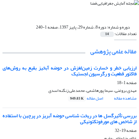
دوره و شماره:
دوره 8، شماره 29، پاییز 1397، صفحه 1-240
تعداد مقالات:
14
مقاله علمی پژوهشی
ارزﯾﺎﺑﯽ ﺧﻄﺮ و ﺧﺴﺎرت زﻣﯿﻦﻟﻐﺰش در ﺣﻮﺿﻪ آﺑﺨﯿﺰ بقیع به روش‌های
فاکتور قطعیت و رگرسیون لجستیک
صفحه
1-18
مهدی بروغنی، سیما پورهاشمی، محمدعلی زنگنه اسدی
مشاهده مقاله
اصل مقاله
949.03 K
بررسی تأثیرگسل ها در ریخت شناسی حوضه آبریز در پرچین با استفاده
از شاخص های مورفوتکتونیکی
صفحه
19-32
غلامرضا مقامی مقیم