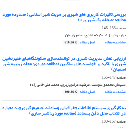
بررسی تاثیرات کاربری های شهری بر هویت شهر اسلامی ( محدوده مورد
مطالعه :منطقه یک شهر یزد)
صفحه
133-146
بهار نوکار، زینب کرکه آبادی، عباس ارغان
مشاهده مقاله
اصل مقاله
616.56 K
ارزیابی نقش مدیریت شهری در توانمندسازی سکونتگاههای فقیرنشین
شهری با تاکید بر خواسته های ساکنین (مطالعه موردی: محله زینبیه شهر
اصفهان)
صفحه
147-166
سلیمان محمدی دوست، مرضیه مرادی ریزی، محمد علی خانی زاده
مشاهده مقاله
اصل مقاله
490.46 K
به کارگیری سیستم اطلاعات جغرافیایی وسامانه تصمیم گیری چند معیاره
در انتخاب محل دفن پسماند (مطالعه موردی: شهر ساری)
صفحه
167-180