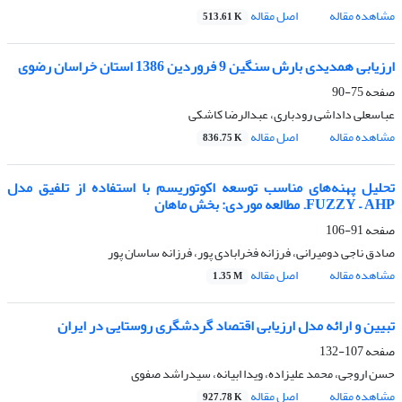
مشاهده مقاله
اصل مقاله
513.61 K
ارزیابی همدیدی بارش سنگین 9 فروردین 1386 استان خراسان رضوی
صفحه
75-90
عباسعلی داداشی رودباری، عبدالرضا کاشکی
مشاهده مقاله
اصل مقاله
836.75 K
تحلیل پهنه‌های مناسب توسعه اکوتوریسم با استفاده از تلفیق مدل
FUZZY – AHP. مطالعه موردی: بخش ماهان
صفحه
91-106
صادق ناجی دومیرانی، فرزانه فخرابادی پور، فرزانه ساسان پور
مشاهده مقاله
اصل مقاله
1.35 M
تبیین و ارائه مدل ارزیابی اقتصاد گردشگری روستایی در ایران
صفحه
107-132
حسن اروجی، محمد علیزاده، ویدا ابیانه، سیدراشد صفوی
مشاهده مقاله
اصل مقاله
927.78 K