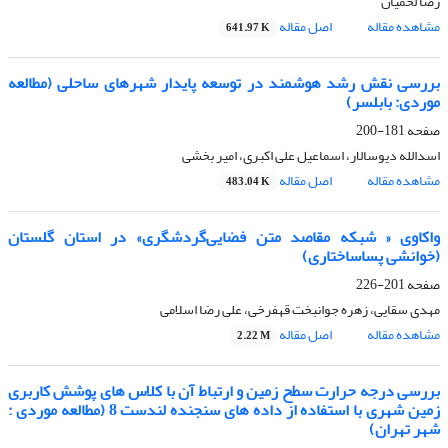
رضا لحمیان
مشاهده مقاله
اصل مقاله
641.97 K
بررسی نقش رشد هوشمند در توسعه پایدار شهرهای ساحلی (مطالعه
موردی: بابلسر)
صفحه
181-200
اسدالله دیوسالار، اسماعیل علی اکبری، امیر بخشی
مشاهده مقاله
اصل مقاله
483.04 K
واکاوی « شبکه مقاصد متن فضایی‌گردشگری» در استان گلستان
(خوانشی پساساختاری)
صفحه
201-226
مهدی سقایی، زهره جوانبخت قهفرخی، علی رضا اسلامی
مشاهده مقاله
اصل مقاله
2.22 M
بررسی درجه حرارت سطح زمین و ارتباط آن با کلاس های پوشش کاربری
زمین شهری با استفاده از داده های سنجنده لندست 8 (مطالعه موردی :
شهر تهران)