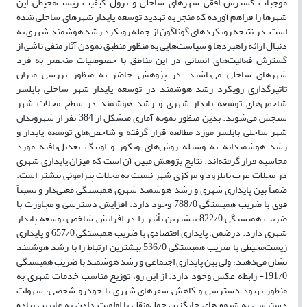
موجبات گسترش افقی شهرهای ساحلی و نزول کیفیت زیست‌محیطی این
شهرها را فراهم آورده که منجر به تهدید توسعه پایدار شهرهای ساحلی شده
است. در نتیجه رویکردهای گوناگون از جمله رویکرد رشد هوشمند شهری به
دنبال ارائه راهبردها و سیاست‌هایی به منظور منطبق نمودن آثار منفی ناشی از
گسترش فعالیت‌های انسانی در این مناطق با خصوصیات منحصر به فرد
شهرهای ساحلی می‌باشند. در پژوهش حاضر به منظور بررسی میزان
تاثیرگذاری رویکرد رشد هوشمند در توسعه پایدار شهر ساحلی بابلسر
شاخص‌های توسعه پایدار شهری و رشد هوشمند در سطح محلات شهر
سنجش می‌شوند. بدین منظور نمونه آماری متشکل از 384 نفر از شهروندان
شهر ساحلی بابلسر مورد مطالعه قرار گرفته و شاخص‌های توسعه پایدار و
رشد هوشمندانه به وسیله روش‌های ویکور و اوینگ تعدیل‌یافته مورد
محاسبه قرار گرفته‌اند. نتایج پژوهش مبین آن است که میزان پایداری شهری
در محلات غرب بابلرود و مرکزی شهر نسبت به محلات پیرامونی بیشتر است.
ضمناًً بین پایداری شهری و رشد هوشمند شهری همبستگی معنی‌دار و نسبتاًً
قوی با ضریب همبستگی 788/0 وجود دارد. افزایش دسترسی و مجاورت با
ضریب همبستگی 822/0 بیشترین تأثیر را در افزایش شاخص توسعه پایدار
شهری دارد. درضمن، پایداری اقتصادی با ضریب همبستگی 657/0 و پایداری
زیست‌محیطی با ضریب همبستگی 536/0 بیشترین ارتباط را با رشد هوشمند
نشان می‌دهند، ولی بین پایداری اجتماعی و رشد هوشمند با ضریب همبستگی
191/0- رابطه عکس وجود دارد. از این رو، توزیع مناسب خدمات شهری به
منظور بهبود دسترسی و کاهش سفرهای شهری با خودرو شخصی، سهولت
دسترسی به شیوه ‌های جایگزین حمل‌ونقل با اولویت دادن به عابرین پیاده