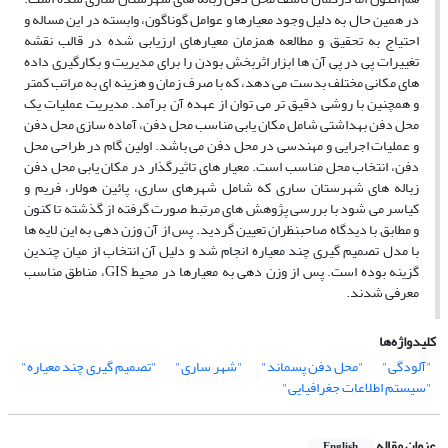
در همین حال به دلیل وجود معیارها و عوامل گوناگون، وابسته در این مساله و
احتیاج به تحقیق و مطالعه همزمان معیارهای ارزیابی شده در قالب نقشه
تغییرات پی در پی آن ها ابزار اثربخش بودن را برای مدیریت و بکارگیری داده
های مکانی مختلف بدست می دهد، که با صرف زمان و هزینه ای به مراتب کمتر
و همچنین با روشی دقیق تر می توان از عهده آن برآمد. مدیریت عملیات یک
محل دفن بهداشتی شامل مکان یابی مناسب محل دفن، آماده سازی محل دفن
و عملیات اجرایی و مهندسی در محل دفن می باشد. اولین گام در طراحی محل
دفن، انتخاب محل مناسب است. معیار های تاثیرگذار در مکان یابی محل دفن
زباله های شهرستان ساری که شامل شهرهای ساری، پائین هولار، فریم و
کیاسر می شود با بررسی پژوهش های مرتبط صورت گرفته از گذشته تا کنون
و مطابق با دیدگاه صاحبنظران تعیین گردید. پس از آن وزن دهی به این لایه ها
با مدل تصمیم گیری چند معیاره انجام شد و دلیل آن انتخاب از میان چندین
گزینه بوده است. پس از وزن دهی به معیارها در محیط GIS، مناطق مناسب
معرفی شدند.
کلیدواژه‌ها
"آلودگی"
"محل دفن پسماند"
"شهر ساری"
"تصمیم گیری چند معیاره"
"سیستم اطلاعات جغرافیایی"
عنوان مقاله
English