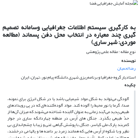
به کارگیری سیستم اطلاعات جغرافیایی وسامانه تصمیم
گیری چند معیاره در انتخاب محل دفن پسماند (مطالعه
موردی: شهر ساری)
نوع مقاله : مقاله علمی پژوهشی
نویسنده
رضا لحمیان
استادیار گروه جغرافیا و برنامه‌ریزی شهری دانشگاه پیام نور، تهران، ایران
چکیده
آلودگی می‌تواند به شکل مواد شیمیایی باشد یا در شکل انرژی برای نمونه،
صدا، گرما یا نور محیط را آلوده کند. مواد آلوده‌کننده‌ای که در پی رویدادهای
طبیعی پدید می‌آیند زمانی به عنوان آلاینده شناخته می‌شوند که میزان آن‌ها از
حدّ طبیعی بگذرد. جنگل های اُرس در منطقه چهاردانگه ساری در جوار
کمربند پارک ملی کیاسر، جنگل با پوشش گیاهی غنی و زیبا با چشم اندازی بی
نظیر و با شکوه از اُرس هایی که همانند زمرد بر دامنه ها و یالها می درخشند،
هم اکنون اما درکمال تأسف محل دفن زباله های شهرستان ساری شده است.