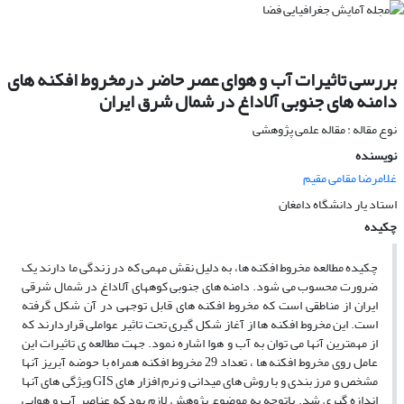
بررسی تاثیرات آب و هوای عصر حاضر درمخروط افکنه های
دامنه های جنوبی آلاداغ در شمال شرق ایران
نوع مقاله : مقاله علمی پژوهشی
نویسنده
غلامرضا مقامی مقیم
استاد یار دانشگاه دامغان
چکیده
چکیده مطالعه مخروط افکنه ها، به دلیل نقش مهمی که در زندگی ما دارند یک
ضرورت محسوب می شود. دامنه های جنوبی کوههای آلاداغ در شمال شرقی
ایران از مناطقی است که مخروط افکنه های قابل توجهی در آن شکل گرفته
است. این مخروط افکنه ها از آغاز شکل گیری تحت تاثیر عواملی قراردارند که
از مهمترین آنها می توان به آب و هوا اشاره نمود. جهت مطالعه ی تاثیرات این
عامل روی مخروط افکنه ها ، تعداد 29 مخروط افکنه همراه با حوضه آبریز آنها
مشخص و مرز بندی و با روش های میدانی و نرم افزار های GIS ویژگی های آنها
اندازه گیری شد. باتوجه به موضوع پژوهش لازم بود که عناصر آب و هوایی