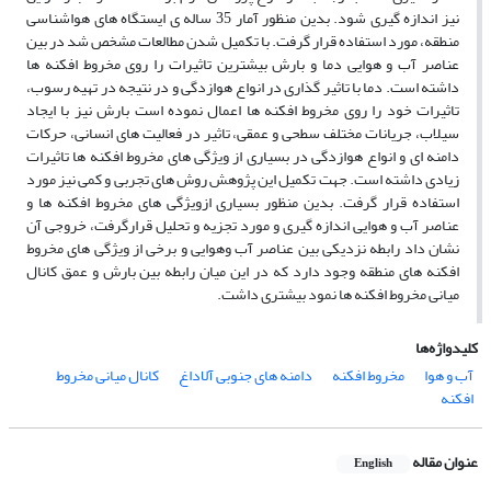
نیز اندازه گیری شود. بدین منظور آمار 35 ساله ی ایستگاه های هواشناسی
منطقه، مورد استفاده قرار گرفت. با تکمیل شدن مطالعات مشخص شد در بین
عناصر آب و هوایی دما و بارش بیشترین تاثیرات را روی مخروط افکنه ها
داشته است. دما با تاثیر گذاری در انواع هوازدگی و در نتیجه در تهیه رسوب،
تاثیرات خود را روی مخروط افکنه ها اعمال نموده است بارش نیز با ایجاد
سیلاب، جریانات مختلف سطحی و عمقی، تاثیر در فعالیت های انسانی، حرکات
دامنه ای و انواع هوازدگی در بسیاری از ویژگی های مخروط افکنه ها تاثیرات
زیادی داشته است. جهت تکمیل این پژوهش روش های تجربی و کمی نیز مورد
استفاده قرار گرفت. بدین منظور بسیاری ازویژگی های مخروط افکنه ها و
عناصر آب و هوایی اندازه گیری و مورد تجزیه و تحلیل قرارگرفت، خروجی آن
نشان داد رابطه نزدیکی بین عناصر آب وهوایی و برخی از ویژگی های مخروط
افکنه های منطقه وجود دارد که در این میان رابطه بین بارش و عمق کانال
میانی مخروط افکنه ها نمود بیشتری داشت.
کلیدواژه‌ها
آب و هوا
مخروط افکنه
دامنه های جنوبی آلاداغ
کانال میانی مخروط
افکنه
عنوان مقاله
English