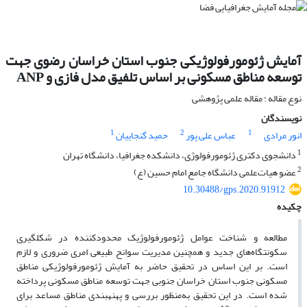
آمایش ژئومورفولوژیکی جنوب استان خراسان رضوی جهت
توسعه مناطق مسکونی بر اساس تلفیق مدل فازی و ANP
نوع مقاله : مقاله علمی پژوهشی
نویسندگان
1
2
1
انور مرادی
عباس علی پور
حمید گنجاییان
1
دانشجوی دکتری ژئومورفولوژی، دانشکده جغرافیا، دانشگاه تهران
2
عضو هیات‌علمی دانشگاه جامع امام حسین (ع)
10.30488/gps.2020.91912
چکیده
مطالعه و شناخت عوامل ژئومورفولوژیک محدودکننده در شکل­گیری
سکونتگاه‌های جدید و همچنین مدیریت سوانح طبیعی امری ضروری و لازم
است. بر این اساس در تحقیق حاضر به آمایش ژئومورفولوژیکی مناطق
مسکونی جنوب استان خراسان جنوبی جهت توسعه مناطق مسکونی پرداخته
شده است. در این تحقیق به‌منظور بررسی و پهنه­بندی مناطق مساعد برای