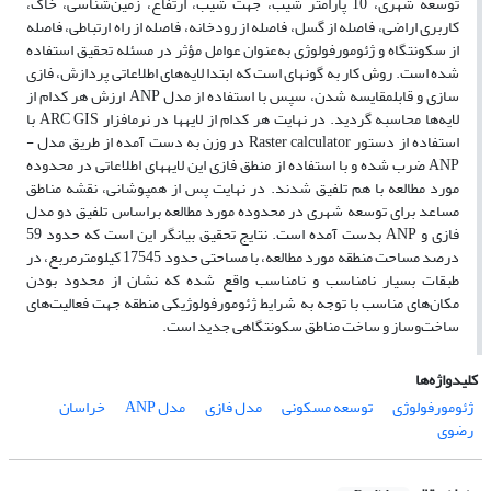
توسعه شهری، 10 پارامتر شیب، جهت شیب، ارتفاع، زمین‌شناسی، خاک،
کاربری اراضی، فاصله از گسل، فاصله از رودخانه، فاصله از راه ارتباطی، فاصله
از سکونتگاه و ژئومورفولوژی به‌عنوان عوامل مؤثر در مسئله تحقیق استفاده
شده است. روش کار به گونه­ای است که ابتدا لایه‌های اطلاعاتی پردازش، فازی
سازی و قابل­مقایسه شدن، سپس با استفاده از مدل ANP ارزش هر کدام از
لایه‌ها محاسبه گردید. در نهایت هر کدام از لایه­ها در نرم­افزار ARC GIS با
استفاده از دستور Raster calculator در وزن به دست آمده از طریق مدل ­
ANP ضرب شده و با استفاده از منطق فازی این لایه­های اطلاعاتی در محدوده
مورد مطالعه با هم تلفیق شدند. در نهایت پس از همپوشانی، نقشه مناطق
مساعد برای توسعه شهری در محدوده مورد مطالعه براساس تلفیق دو مدل
فازی و ANP بدست آمده است. نتایج تحقیق بیانگر این است که حدود 59
درصد مساحت منطقه مورد مطالعه، با مساحتی حدود 17545 کیلومترمربع، در
طبقات بسیار نامناسب و نامناسب واقع شده که نشان از محدود بودن
مکان‌های مناسب با توجه به شرایط ژئومورفولوژیکی منطقه جهت فعالیت‌های
ساخت‌وساز و ساخت مناطق سکونتگاهی جدید است.
کلیدواژه‌ها
ژئومورفولوژی
توسعه مسکونی
مدل فازی
مدل ANP
خراسان
رضوی