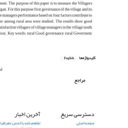
ent. The purpose of this paper is to measure the Villagers
gan. For this purpose, first governance of the village and its
llage managers performance based on four factors contribute to
naire among rural area were studied. The results show good
atisfaction villagers of village managers in the village south
ndition. Key words: rural Good governance, rural Goverrnent,
کلیدواژه‌ها
English
od
مراجع
دسترسی سریع
آخرین اخبار
صفحه اصلی
تفاهم نامه با انجمن جغرافیا