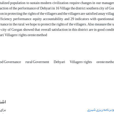
talized population to sustain modern civilization, require changes in our managem
faction of the performance of Dehyari in 16 Village the district southern city of Gor
ion in protecting the rights of the villagers and the villagers are satisfied assay vi
fficiency, performance, equity, accountability, and 29 indicators with question
nance in the rural, we hope to protect the rights of the villagers. Also measure the s
e city of Gorgan, showed that overall satisfaction in this district are in good co
ri, Villagers' rights, oreste method
ood Governance
rural Goverrnent
Dehyari
Villagers' rights
oreste meth
اشت
 و برنامه ریزی شهری
برای 