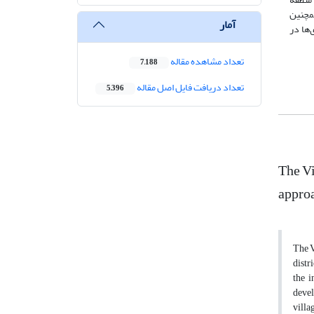
مچنین
آمار
ها در
تعداد مشاهده مقاله
7,188
تعداد دریافت فایل اصل مقاله
5,396
The Vi
approa
The V
distr
the i
devel
villa