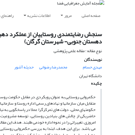
صفحه اصلی
مرور
اطلاعات نشریه
راهنمای 
سنجش رضایتمندی روستاییان از عملکرد دهیار
دهستان جنوبی- شهرستان گرگان)
نوع مقاله : مقاله علمی پژوهشی
نویسندگان
مهدی حسام
محمدرضا رضوانی
حدیثه آشور
دانشگاه تهران
چکیده
حکمروایی روستایی به عنوان رویکردی در مقابل حکومت روست
متقابل میان سازمانها و نهادهای رسمی اداره روستا و سازما
حکومتهای محلی، دولت های تمرکزگرا عملا در پاسخگویی به نیا
حاضریکی از چالش های بنیادین روستایی، توسعه مشروعیت د
می باشد. برای این هدف، ابتدا به بررسی حکمروایی روستای