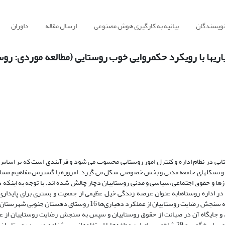
نویسندگان
بیانیه به کارگیری هوش مصنوعی
ارسال مقاله
داوران
یها با رویکرد حکمروایی خوب روستایی (مطالعه موردی: روس
ایی در نظام اداره و کنترل امور روستایی محسوب می شود و فرآیندی است که بر اسا
نها و تشکلهای جامعه مدنی و بخش خصوصی شکل می گیرد. امروزه با گسترش مفاهیم مشار
زها و حقوق اجتماعی،سیاسی و مدنی روستاییان دچار چالش شده اند. با توجه به اینکه 
ر اداره روستاهابه عنوان عرصه زندگی خیل عظیمی از جمعیت و بستری برای پایداری
امروزی، تغییراتی را در نحوه اداره خودمی طلبند. هدف این مقاله سنجش رضایت روستاییان از عملکرد دهیاری‌ها 16 روستای دهست
ی و جایگاه آن در صیانت از حقوق روستاییان و سپس به سنجش رضایت روستاییان از ع
دهیاری براساس چهار مولفه کارایی مشارکت، عملکردی، برابری، پاسخگویی و 29 شاخص برای این مولفه‌هابا استفاده از پرسشنامه در بین روس