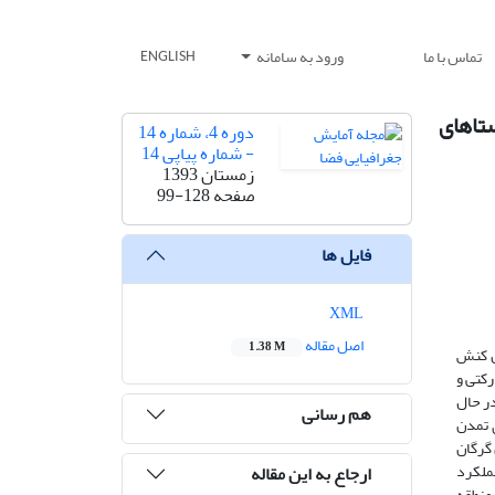
تماس با ما
ورود به سامانه
ENGLISH
تاهای
دوره 4، شماره 14
- شماره پیاپی 14
زمستان 1393
صفحه
99-128
فایل ها
XML
اصل مقاله
1.38 M
س کنش
کتی و
در حال
هم رسانی
 تمدن
ان جنوبی شهرستان گرگان
ملکرد
ارجاع به این مقاله
تاییان منطقه