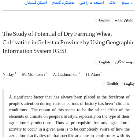
: اقلیم
خاک
استعداد اراضی
عملکرد گندم
استان گلستان
عنوان مقاله
English
The Study of Potential of Dry Farming Wheat
Cultivation in Golestan Province by Using Geographic
Information System (GIS)
نویسندگان
English
1
2
2
3
N. Bay
M. Montazeri
A. Gadnomkar
H. Ataei
چکیده
English
A significant factor that has always been placed at the forefront of
people's attention during various periods of history has been "climatic
conditions”. The reason of this seems to be the salient effect of the
elements of climate on people's lifestyle, especially on the type of their
agricultural productions. Thus, a prerequisite for any agricultural
activity to occur in a given area is to be completely aware of how the
agricultural activities of that specific area are in conformity with its