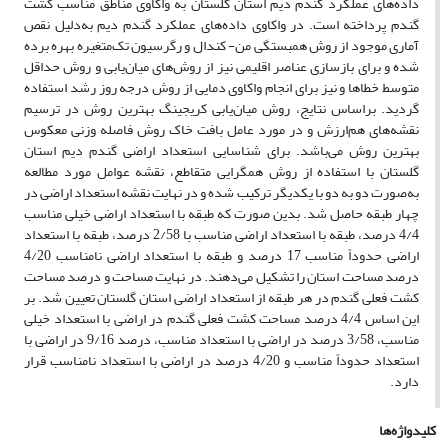
داده‌های عملکرد گندم دیم استان گلستان به واکاوی مناطق مناسب کشت
گندم پرداخته است. در واکاوی داده‌های عملکرد گندم دیم به‌دلیل نقص
آماری موجود از روش همبستگی من- کندال و رگرسیون تک‌متغیره بهره برده
شده و برای بازسازی عناصر اقلیمی نیز از روش‌های میان‌یابی و روش حداقل
متوسط خطاها و نیز برای انجام واکاوی دمایی از روش درجه روز رشد استفاده
گردید. براساس نتایج، روش میان‌یابی کریجینگ بهترین روش در ترسیم
نقشه‌های هم‌ارزش و در مورد عامل بافت خاک روش فاصله وزنی معکوس
بهترین روش می‌باشد. برای شناسایی استعداد اراضی گندم دیم استان
گلستان با استفاده از روش همگرایی متقاطع، نقشه عوامل مورد مطالعه
به‌صورت دو به دو با یکدیگر ترکیب شده و در نهایت نقشه استعداد اراضی در
چهار طبقه حاصل شد. بدین صورت که طبقه با استعداد اراضی خیلی مناسب
4/4 درصد، طبقه با استعداد اراضی مناسب با 2/58 درصد، طبقه با استعداد
اراضی حدوداً مناسب 17 درصد و طبقه با استعداد اراضی نامناسب 4/20
درصد مساحت استان را تشکیل می‌دهند. در نهایت مساحت و درصد مساحت
کشت فعلی گندم در هر طبقه از استعداد اراضی استان گلستان تعیین شد. بر
این اساس 4/4 درصد مساحت کشت فعلی گندم در اراضی با استعداد خیلی
مناسب، 3/58 درصد در اراضی با استعداد مناسب، درصد 9/16 در اراضی با
استعداد حدوداً مناسب و 4/20 درصد در اراضی با استعداد نامناسب قرار
دارد.
کلیدواژه‌ها