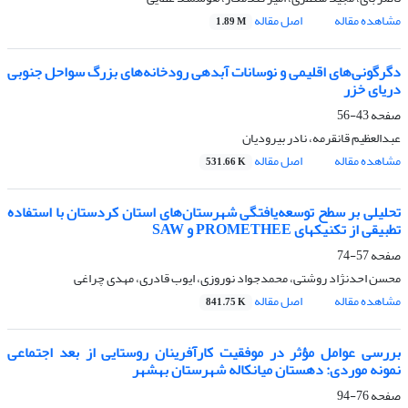
مشاهده مقاله
اصل مقاله
1.89 M
دگرگونی‌های اقلیمی و نوسانات آبدهی رودخانه‌های بزرگ سواحل جنوبی
دریای خزر
صفحه
43-56
عبدالعظیم قانقرمه، نادر بیرودیان
مشاهده مقاله
اصل مقاله
531.66 K
تحلیلی بر سطح توسعه‌یافتگی شهرستان‌های استان کردستان با استفاده
تطبیقی از تکنیک‏های PROMETHEE و SAW
صفحه
57-74
محسن احدنژاد روشتی، محمدجواد نوروزی، ایوب قادری، مهدی چراغی
مشاهده مقاله
اصل مقاله
841.75 K
بررسی عوامل مؤثر در موفقیت کارآفرینان روستایی از بعد اجتماعی
نمونه موردی: دهستان میانکاله شهرستان بهشهر
صفحه
76-94