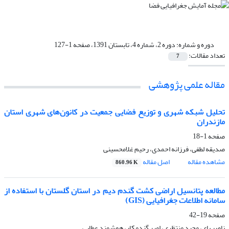
دوره و شماره:
دوره 2، شماره 4، تابستان 1391، صفحه 1-127
تعداد مقالات:
7
مقاله علمی پژوهشی
تحلیل شبکه شهری و توزیع فضایی جمعیت در کانون‌های شهری استان
مازندران
صفحه
1-18
صدیقه لطفی، فرزانه احمدی، رحیم غلامحسینی
مشاهده مقاله
اصل مقاله
860.96 K
مطالعه پتانسیل اراضی کشت گندم دیم در استان گلستان با استفاده از
سامانه اطلاعات جغرافیایی (GIS)
صفحه
19-42
ناصر بای، مجید منتظری، امیر گندمکار، هوشمند عطایی