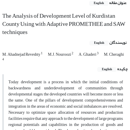
عنوان مقاله
English
The Analysis of Development Level of Kurdistan
County Using with Adaptive PROMETHEE and SAW
techniques
نویسندگان
English
1
2
3
M. Ahadnejad Reveshty
M.J. Nouroozi
A. Ghaderi
M. Cheraghi
4
چکیده
English
Today, development is a process in which the initial conditions of
backwardness and underdevelopment of communities through
developmental stages, the developed countries will become more or less
the same. One of the pillars of development, comprehensiveness and
integration in the areas of economic and social imbalances are resolved.
Necessary to optimize space allocation of resources and production
facilities require that any approach to the development of large programs,
regional potentials and capabilities in the production of goods and