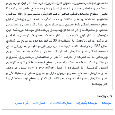
به‌منظور انجام برنامه‌ریزی اصولی امری ضروری می‌باشد. در این میان، برای
دست‌یابی به تعادل فضایی باید طبق اصول و ضوابط صحیح علمی عمل کرد، تا
تعیین سطوح توسعه‌یافتگی مناطق باعث افزایش دسترسی و رفاه ساکنان
مناطق و استفاده بهینه از امکانات و خدمات گردد. هدف این پژوهش تحلیل
سطح توسعه‌یافتگی نقاط شهری شهرستان‌های استان کردستان و شناسایی
مناطق توسعه‌یافته و در ادامه اولویت‌بندی برنامه‌های توسعه می‌باشد. این
پژوهش از نظر نوع کاربردی، از نظر ماهیت به‌صورت توصیفی- تحلیلی
می‌باشد. در این پژوهش با استفاده از 30 شاخص موجود در نتایج سرشماری
سال 1385 و در ابعاد اقتصادی، اجتماعی، زیربنایی و کالبدی به ارزیابی سطح
توسعه‌یافتگی شهرستان‌های استان کردستان پرداخته شده است. برای
وزن‌دهی به شاخص‌ها از نظرات 14 نفر از متخصصان برنامه‌ریزی شهری و
روستایی استفاده شده است. رتبه‌بندی سطح توسعه‌یافتگی شهرستان‌های
استان کردستان با استفاده از مدل
promethee
و
saw
نشان می‌دهد،
شهرستان‌های سنندج، سقز و مریوان دارای بیشترین سطح توسعه‌یافتگی و
شهرستان‌های سروآباد، دیواندره و کامیاران کمترین سطح توسعه‌یافتگی را
دارا بوده‌اند.
کلیدواژه‌ها
توسعه
توسعه یکپارچه
مدل promethee
مدل saw
کردستان