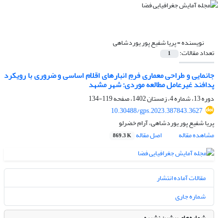
نویسنده =
پریا شفیع پور یوردشاهی
تعداد مقالات:
1
جانمایی و طراحی معماری فرمِ انبارهای اقلام اساسی و ضروری با رویکرد
پدافند غیرعامل مطالعه موردی: شهر مشهد
دوره 13، شماره 4، زمستان 1402، صفحه
119-134
10.30488/gps.2023.387843.3627
پریا شفیع پور یوردشاهی، آرام خضرلو
مشاهده مقاله
اصل مقاله
869.3 K
مقالات آماده انتشار
شماره جاری
شماره‌های پیشین نشریه