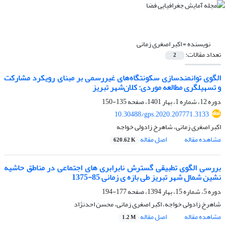
نویسنده =
اکبر اصغری زمانی
تعداد مقالات:
2
الگوی توانمندسازی سکونتگاه‌های غیررسمی بر مبنای رویکرد مشارکت
و تسهیلگری مطالعه موردی: کلان‌شهر تبریز
دوره 12، شماره 1، بهار 1401، صفحه
135-150
10.30488/gps.2020.207771.3133
اکبر اصغری زمانی، شاهرخ زادولی خواجه
مشاهده مقاله
اصل مقاله
620.62 K
بررسی الگوی تطبیقی گسترش نابرابری های اجتماعی در مناطق حاشیه
نشین شمال شهر تبریز طی بازه ی زمانی 85-1375
دوره 5، شماره 15، بهار 1394، صفحه
177-194
شاهرخ زادولی خواجه، اکبر اصغری زمانی، محسن احدنژاد
مشاهده مقاله
اصل مقاله
1.2 M