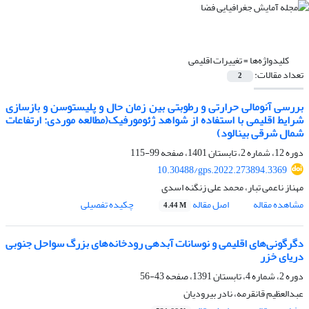
کلیدواژه‌ها =
تغییرات اقلیمی
تعداد مقالات:
2
بررسی آنومالی حرارتی و رطوبتی بین زمان حال و پلیستوسن و بازسازی
شرایط اقلیمی با استفاده از شواهد ژئومورفیک(مطالعه موردی: ارتفاعات
شمال شرقی بینالود)
دوره 12، شماره 2، تابستان 1401، صفحه
99-115
10.30488/gps.2022.273894.3369
مهناز ناعمی تبار، محمد علی زنگنه اسدی
مشاهده مقاله
اصل مقاله
چکیده تفصیلی
4.44 M
دگرگونی‌های اقلیمی و نوسانات آبدهی رودخانه‌های بزرگ سواحل جنوبی
دریای خزر
دوره 2، شماره 4، تابستان 1391، صفحه
43-56
عبدالعظیم قانقرمه، نادر بیرودیان