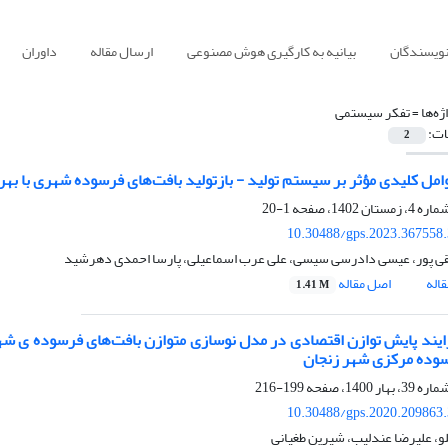
نویسندگان
بیانیه به کارگیری هوش مصنوعی
ارسال مقاله
داوران
ژه‌ها =
تفکر سیستمی
ات:
2
امل کلیدی مؤثر بر سیستم تولید - بازتولید بافت‌های فرسوده شهری با به
1-20
10.30488/gps.2023.367558
تقی پور، عیسی دادرسی سیسی، علی عرب اسماعیلی، پارسا احمدی دهرشید
اله
اصل مقاله
1.41 M
ایند پایش توازن اقتصادی در مدل نوسازی متوازن بافت‌های فرسوده ی شه
وده مرکزی شهر زنجان
199-216
10.30488/gps.2020.209863
لو، علیرضا عندلیب، شیرین طغیانی