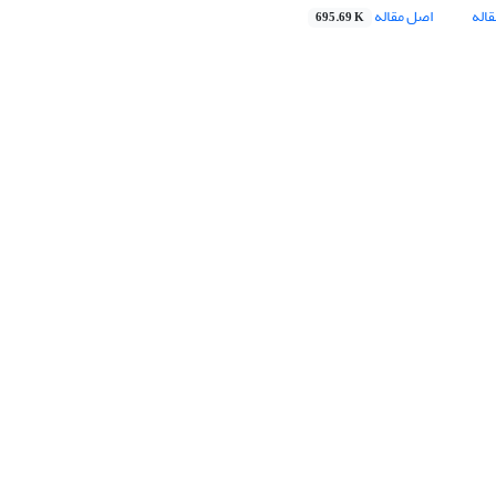
اله
اصل مقاله
695.69 K