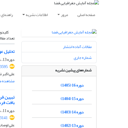
صفحه اصلی
مرور
اطلاعات نشریه
راهنمای 
کلیدوا
تعداد مقال
مقالات آماده انتشار
تحلیل عو
شماره جاری
دوره 13، شماره 4، زمستان 1402، صفحه
.3595
شماره‌های پیشین نشریه
علی اکبر 
مشاهده مق
دوره 16 (1405)
تبیین فر
دوره 15 (1404)
بافت فرس
دوره 11، شماره 39، بهار 1400، صفحه
دوره 14 (1403)
.3141
علی اوصان
دوره 13 (1402)