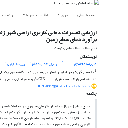
صفحه اصلی
مرور
اطلاعات نشریه
راهنمای 
برآورد دمای سطح زمین
نوع مقاله : مقاله علمی پژوهشی
نویسندگان
2
2
1
علیرضا محمدی
بهروز خدابنده لو
پریسا بابایی
1
دانشیار گروه جغرافیا و برنامه‌ریزی شهری، دانشگاه محقق اردبیلی،
2
کارشناسی ارشد سنجش از دور و GIS، گروه جغرافیای طبیعی، دانشکده ادبیات و علوم انسانی، دانشگاه محقق اردبیلی، اردبیل، ایران
10.30488/gps.2021.250592.3313
چکیده
دمای سطح زمین از جمله پارامترهای ضروری در مطالعات تغییرات 
در این پژوهش، به منظور برآورد