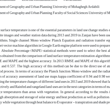
ent of Geography and Urban Planning, University of Mohaghegh Ardabili
nt of Geography and Urban Planning, Faculty of Social Sciences, University of Mo
surface temperature is one of the essential parameters in land use change studies, e
lite images and weather station data during 2013 and 2019 in Zanjan have been use
ithms; Single channel, Mono window, Planck Equation and radiation transfer 
rt vector machine algorithm in Google Earth engine platform were used to prepa
Absolute Percentage (MAPE) statistical methods were used to select the best al
ts obtained from the comparison of land surface temperature estimation algorithms
and MAPE and the highest accuracy. In 2013, RMSE and MAPE of this algorithm w
 and 0.537. The high accuracy of this method can be due to the direct use of at
d process. In terms of accuracy, the Planck function, Mono window and the radiati
ts of accuracy assessment of land use maps, kappa coefficient of 0.94 and 0.98 we
ing the temperature changes of different land uses in 2013 and 2019 showed that f
ctively, and Rainfed and rangeland land uses are in the next categories in terms o
ce temperatures than areas with vegetation. In general, according to the results, 
gh absorption and storage of solar energy and heat production, as well as pollution
y, while vegetation through heat balance to Evaporator - transpiration and shade pr