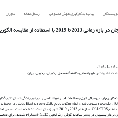
نویسندگان
بیانیه به کارگیری هوش مصنوعی
ارسال مقاله
داوران
ارزیابی تغییرات دمایی کاربری اراضی شهر زنجان در بازه زمانی 2013 تا 2019 با استفاده از
 اردبیل، ایران
کاربری اراضی، بیلان انرژی، مطالعات آب و هواشناسی و غیره بر زندگی انسان تاثیر گذا
 LST از چهار الگوریتم؛ تک کانال، تک پنجره بهبود یافته، رابطه معکوس تابع پلانک و معادله انتقال تابش در محیط ن
متن باز PyQGIS Plugin و تصاویر ماهواره‌ای لندست 8 سنجنده‌هایOLI/TIRS سال‌های 2013 و 2019 شهر زنجان استفاده شده 
کاربری اراضی منطقه مورد مطالعه با استفاده از الگوریتم‌ ماشین بردار پشتیبان در بستر سامانه گوگل ارث انجین (GEE) اس