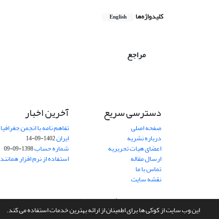
کلیدواژه‌ها
English
مراجع
دسترسی سریع
آخرین اخبار
صفحه اصلی
تفاهم نامه با انجمن جغرافیا
درباره نشریه
ایران
1402-09-14
اعضای هیات تحریریه
شماره حساب
1398-09-09
ارسال مقاله
استفاده از نرم افزار همانند
تماس با ما
نقشه سایت
سامانه مدیریت نشریات علمی.
طراحی و پیاده سازی از
سیناوب
این وب سایت از کوکی ها برای اطمینان از ارائه بهترین خدمات استفاده می کند.