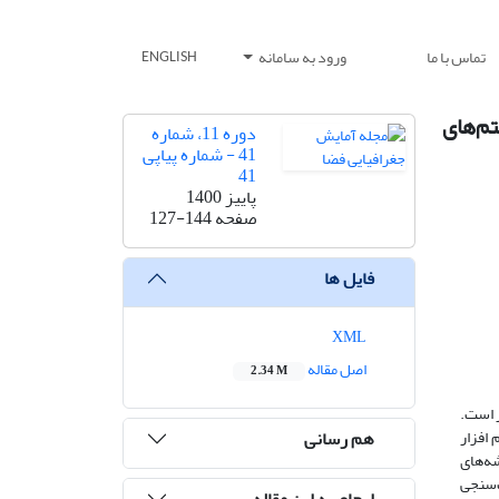
تماس با ما
ورود به سامانه
ENGLISH
 مقایسه الگوریتم‌های
دوره 11، شماره
41 - شماره پیاپی
41
پاییز 1400
صفحه
127-144
فایل ها
XML
اصل مقاله
2.34 M
ر است.
هم رسانی
رم افزار
است. سپس نقشه‌های
تخراج شدند. برای صحت‌سنجی
ارجاع به این مقاله