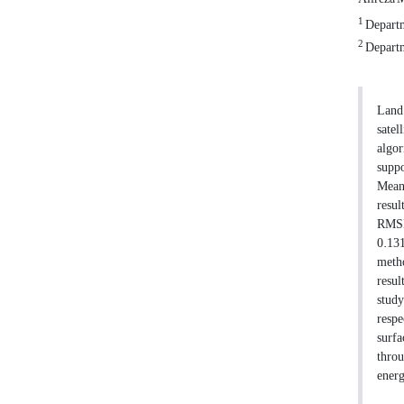
1
Departm
2
Departme
Land 
satel
algor
suppo
Mean 
resul
RMSE 
0.131
metho
resul
study
respe
surfa
throu
energ