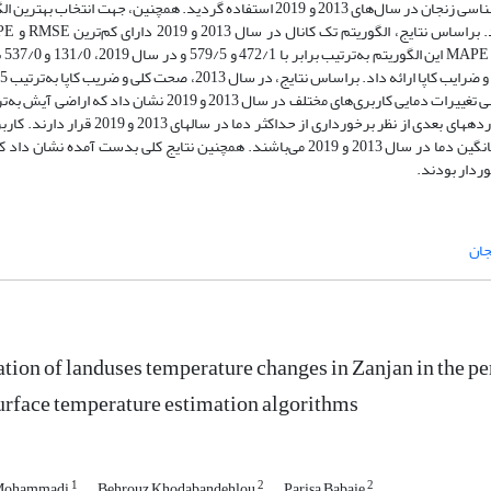
نتایج الگوریتم‌های LST، از داده‌های دمای سطح ایستگاه هواشناسی زنجان در سال‌های 2013 و 2019 استفاده گردید. همچنین، جهت انتخا
بیش‌ترین دقت 
94/0 و در سال 2019، 80/98 و 98/0 به دست آمد. نتایج بررسی تغییرات دمایی کاربری‌های مختلف در سال 2013 و 2019 نشان دا
میانگین دمای 86/49 و 16/45 و کاربری‌های دیمزار و مراتع در رده­های بعدی از نظر برخورداری از حداکثر دما در 
آب، کاربری شهری و پوشش‌گیاهی به ترتیب دارای کمترین میانگین دما در سال 2013 و 2019 می‌باشند. همچنین نتایج کلی بدست آمده ن
جان
tion of landuses temperature changes in Zanjan in the pe
land surface temperature‏ ‏estimation algorithms
1
2
2
 Mohammadi
Behrouz Khodabandehlou
Parisa Babaie