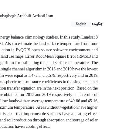
haghegh Ardabili, Ardabil, Iran.
چکیده
English
nergy balance, climatology studies. In this study, Landsat 8
d. Also to estimate the land surface temperature from four
equation in PyQGIS open source software environment and
re land use maps. Error Root Mean Square Error (RMSE) and
gorithm for estimating the land surface temperature. The
, single channel algorithm in 2013 and 2019 have the lowest
ere equal to 1.472 and 5.579, respectively, and in 2019,
mospheric transmittance coefficients in the single channel
on transfer equation are in the next position. Based on the
re obtained for 2013 and 2019, respectively. The results of
allow lands with an average temperature of 49.86 and 45.16,
f maximum temperature. Areas without vegetation have higher
it is clear that impermeable surfaces have a heating effect
 and soil production through absorption and storage of solar
oduction have a cooling effect.