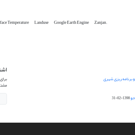
face Temperature
Landuse
Google Earth Engine
Zanjan.‎
اشت
 و برنامه ریزی شهری
برای 
مشتر
جو
1398-02-31