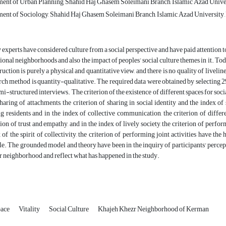
ent of Urban Planning, Shahid Haj Ghasem Soleimani Branch, Islamic Azad Univer
ent of Sociology, Shahid Haj Ghasem Soleimani Branch, Islamic Azad University,
experts have considered culture from a social perspective and have paid attention to t
tional neighborhoods and also the impact of peoples’ social culture themes in it. To
ruction is purely a physical and quantitative view, and there is no quality of liveline
rch method is quantity-qualitative. The required data were obtained by selecting 
mi-structured interviews. The criterion of the existence of different spaces for soci
haring of attachments, the criterion of sharing in social identity and the index of 
 residents and in the index of collective communication, the criterion of different
rion of trust and empathy, and in the index of lively society, the criterion of perf
 of the spirit of collectivity, the criterion of performing joint activities have the 
e. The grounded model and theory have been in the inquiry of participants' percept
 neighborhood and reflect what has happened in the study.
pace
Vitality
Social Culture
Khajeh Khezr Neighborhood of Kerman