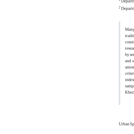
1
Departm
2
Departm
Many 
tradi
const
resea
by se
and s
among
crite
index
sampl
Khezr
Urban S