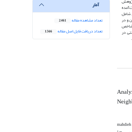
طریق مدل زمینه‌ای و مدل IHWP است. روش پژوهش
آمار
دست‌آمده
 شامل
 و در
تعداد مشاهده مقاله
2,461
 شاخص
تعداد دریافت فایل اصل مقاله
تی در
1,566
Analyz
Neigh
mahdieh 