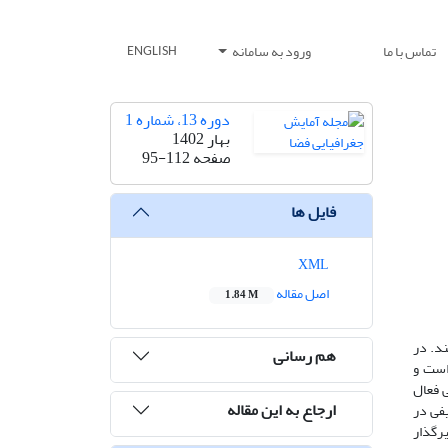
تماس با ما
ورود به سامانه
ENGLISH
دوره 13، شماره 1
بهار 1402
صفحه
95-112
فایل ها
XML
اصل مقاله
1.84 M
د. در
هم رسانی
است و
ی فعال
ارجاع به این مقاله
فی در
رگذار