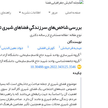
صفحه اصلی
مرور
اطلاعات نشریه
راهنمای 
بررسی شاخص‌های سرزندگیِ فضاهای شهری تحت
نوع مقاله : مقاله مستخرج از رساله دکتری
نویسندگان
2
1
1
مهدیه فرحبخش
کورش افضلی
جواد معین الدینی
1
گروه شهرسازی، واحد شهید حاج قاسم سلیمانی، دانشگاه آزاد اسل
2
گروه جامعه‌شناسی، واحد شهید حاج قاسم سلیمانی، دانشگاه آزاد 
10.30488/gps.2022.343125.3546
چکیده
موضوع فضای شهری از جمله مباحث پرجاذبه‌ای است که بسیار
خصوص جنبه‌های اجتماعی یک فضای شهری کارآمد از سوی ان
اهمیت آن را اساساً به جهت رابطه‌ای می‌دانند که با راهبرد
مردم، زندگی سالم شهری و مانند آن دارد. صاحب‌نظران بسیا
فضای شهری محلات سنتی و همچنین تأثیر مضامین فرهنگ اجتم