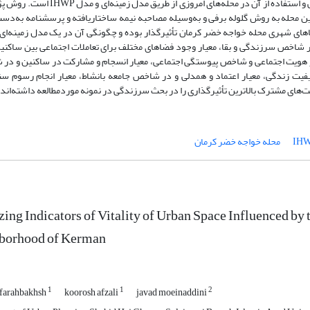
فرهنگ اجتماعی در سرزندگی فضاهای شهری محله‌های قدیمی و استفاده از آن در محله‌های امروزی از 
ده در این تحقیق با انتخاب 29 نفر از ساکنین محله به روش گلوله برفی و به‌وسیله مصاحبه نیمه ساختاریافته و پرسشنامه به‌
ای شهری محله خواجه خضر کرمان تأثیرگذار بوده و چگونگی آن در یک مدل زمینه‌ای
ر شاخص سرزندگی و بقا، معیار وجود فضاهای مختلف برای تعاملات اجتماعی بین ساکنین
 هویت اجتماعی و شاخص پیوستگی اجتماعی، معیار انسجام و مشارکت در ساکنین و در
فیت زندگی، معیار اعتماد و همدلی و در شاخص جامعه بانشاط، معیار انجام رسوم سن
‌های مشترک بالاترین تأثیرگذاری را در بحث سرزندگی در نمونه موردمطالعه داشته‌اند.
محله خواجه خضر کرمان
ing Indicators of Vitality of Urban Space Influenced by 
borhood of Kerman
1
1
2
farahbakhsh
koorosh afzali
javad moeinaddini