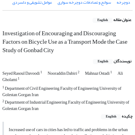
دوچرخه
سوانح و تصادفات دوچرخه ‌سواری
عوامل تشویقی و دلسردی
عنوان مقاله
English
Investigation of Encouraging and Discouraging
Factors on Bicycle Use as a Transport Mode the Case
Study of Gonbad City
نویسندگان
English
1
2
1
Seyed Rasoul Davoodi
Nooraddin Dabiri
Mahnaz Ostadi
Ali
1
Gholami
1
Department of Civil Engineering, Faculty of Engineering, University of
Golestan, Gorgan, Iran
2
Department of Industrial Engineering, Faculty of Engineering, University of
Golestan, Gorgan, Iran
چکیده
English
Increased use of cars in cities has led to traffic and problems in the urban