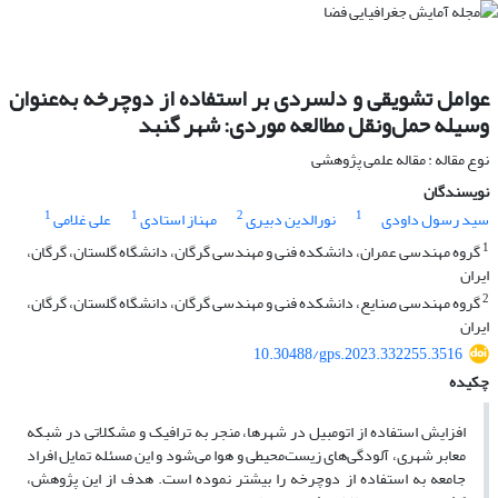
عوامل تشویقی و دلسردی بر استفاده از دوچرخه به‌عنوان
وسیله حمل‌ونقل مطالعه موردی: شهر گنبد
نوع مقاله : مقاله علمی پژوهشی
نویسندگان
1
1
2
1
سید رسول داودی
نورالدین دبیری
مهناز استادی
علی غلامی
1
گروه مهندسی عمران، دانشکده فنی و مهندسی گرگان، دانشگاه گلستان، گرگان،
ایران
2
گروه مهندسی صنایع، دانشکده فنی و مهندسی گرگان، دانشگاه گلستان، گرگان،
ایران
10.30488/gps.2023.332255.3516
چکیده
افزایش استفاده از اتومبیل در شهرها، منجر به ترافیک و مشکلاتی در شبکه
معابر شهری، آلودگی‌های زیست‌محیطی و هوا می‌شود و این مسئله تمایل افراد
جامعه به استفاده از دوچرخه را بیشتر نموده است. هدف از این پژوهش،