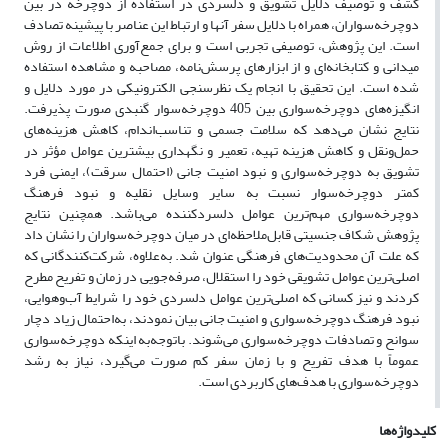
کشف و توصیف دلایل تشویق و دلسردی در استفاده از دوچرخه در بین
دوچرخه‌سواران، همراه با دلایل سفر آنها و ارتباط این عناصر با پیشینه تصادف
است. این پژوهش، توصیفی تجربی است و برای جمع‌آوری اطلاعات از روش
میدانی و کتابخانه‌ای و از ابزارهای پرسش‌نامه، مصاحبه و مشاهده استفاده
شده است. این تحقیق با انجام یک نظرسنجی الکترونیکی در مورد دلایل و
انگیزه‌های دوچرخه‌سواری بین 405 دوچرخه‌سوار گنبدی صورت پذیرفت.
نتایج نشان می‌دهد که سلامت جسمی و تناسب‌اندام، کاهش هزینه‌های
حمل‌ونقل و کاهش هزینه تهیه، تعمیر و نگهداری بیشترین عوامل مؤثر در
تشویق به دوچرخه‌سواری و نبود امنیت جانی (احتمال سرقت)، ایمنی فرد
کمتر دوچرخه‌سوار نسبت به سایر وسایل نقلیه و نبود فرهنگ
دوچرخه‌سواری مهم‌ترین عوامل دلسردکننده می‌باشد. همچنین نتایج
پژوهش شکاف جنسیتی قابل‌ملاحظه‌ای در میان دوچرخه‌سواران را نشان داد
که علت آن محدودیت‌های فرهنگی عنوان شد. به‌علاوه، شرکت‌کنندگانی که
اصلی‌ترین عوامل تشویقی خود را استقلال، صرفه‌جویی در زمان و تفریح مطرح
کردند و نیز کسانی که اصلی‌ترین عوامل دلسردی خود را شرایط آب‌وهوایی،
نبود فرهنگ دوچرخه‌سواری و امنیت جانی بیان نمودند، به‌احتمال زیاد دچار
سوانح و تصادفات دوچرخه‌سواری می‌شوند. باتوجه‌به اینکه دوچرخه‌سواری
عموماً با هدف تفریح و با زمان سفر کم صورت می‌گیرد، نیاز به رشد
دوچرخه‌سواری با هدف‌های کاربردی است.
کلیدواژه‌ها