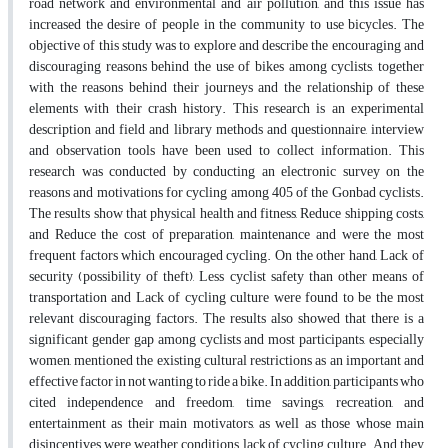
road network and environmental and air pollution, and this issue has
increased the desire of people in the community to use bicycles. The
objective of this study was to explore and describe the encouraging and
discouraging reasons behind the use of bikes among cyclists, together
with the reasons behind their journeys and the relationship of these
elements with their crash history. This research is an experimental
description and field and library methods and questionnaire, interview
and observation tools have been used to collect information. This
research was conducted by conducting an electronic survey on the
reasons and motivations for cycling among 405 of the Gonbad cyclists.
The results show that physical health and fitness, Reduce shipping costs,
and Reduce the cost of preparation, maintenance and were the most
frequent factors which encouraged cycling. On the other hand, Lack of
security (possibility of theft), Less cyclist safety than other means of
transportation and Lack of cycling culture were found to be the most
relevant discouraging factors. The results also showed that there is a
significant gender gap among cyclists and most participants, especially
women, mentioned the existing cultural restrictions as an important and
effective factor in not wanting to ride a bike. In addition, participants who
cited independence and freedom, time savings, recreation, and
entertainment as their main motivators, as well as those whose main
disincentives were weather conditions, lack of cycling culture. And they