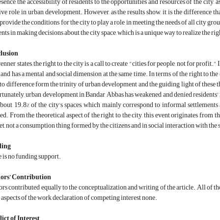
esence, the accessibility of residents to the opportunities and resources of the city, as
ive role in urban development. However, as the results show, it is the difference th
provide the conditions for the city to play a role in meeting the needs of all city grou
ents in making decisions about the city space, which is a unique way to realize the righ
lusion
enner states, the right to the city is a call to create "cities for people, not for profit
 and has a mental and social dimension at the same time. In terms of the right to the ci
 to difference form the trinity of urban development and the guiding light of these th
tunately, urban development in Bandar Abbas has weakened and denied residents' ri
about 19.8% of the city's spaces, which mainly correspond to informal settlement
ed. From the theoretical aspect of the right to the city, this event originates from
t, not a consumption thing formed by the citizens and in social interaction with the 
ing
 is no funding support.
ors’ Contribution
rs contributed equally to the conceptualization and writing of the article. All of 
l aspects of the work declaration of competing interest none.
ict of Interest