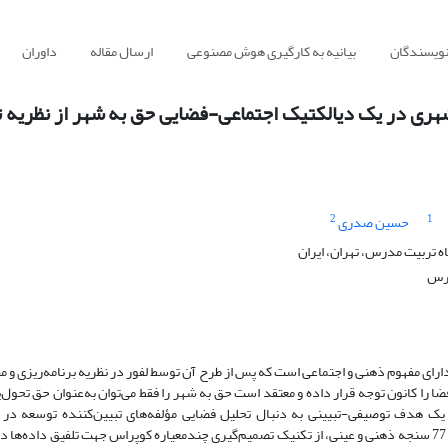
نویسندگان
بیانیه به کارگیری هوش مصنوعی
ارسال مقاله
داوران
هری در یک دیالکتیک اجتماعی-فضایی حق به شهر از نظریه ت
2
1
حسین صدری
ه تربیت مدرس، تهران، ایران
برس
رای مفهوم ذهنی و اجتماعی است که پس از طرح آن توسط لفور در نظریه برنامه‌ریزی و م
ا را کانون توجه قرار داده و معتقد است حق به شهر را فقط می‌توان به‌عنوان حق تحول‌ی
ک هدف توصیفی-تبیینی به دنبال تحلیل فضایی مؤلفه‌های تبیین‌کننده توسعه در
بندرعباس از منظر حق به شهر است. در این تحقیق با گردآوری 77 سنجه ذهنی و عینی، از تکنیک تصمیم‌گیری چندمعیاره کوپراس جهت تلفیق داده‌