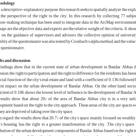
odology
a descriptive-explanatory purpose, this research seeks to spatially analyze the e
the perspective of the right to the city. In this research, by collecting 77 su
ion-making technique has been used to integrate data in the ArcMap environment. 
aps are the objective data, and experts are the relative weight of the criteria. It sho
 on the guidance of supervisors and advisors, the collective opinion of universit
bility of the questionnaire was also tested by Cronbach's alpha method, and the value o
e questionnaire.
ts and discussion
indings show that in the current state of urban development in Bandar Abbas, the r
ssion, the right to participation, and the right to difference for the residents, has 
ocial function of the city's real estate and land, with a coefficient of 0.136, followed
est impact on the urban development of Bandar Abbas. On the other hand, socio-s
icient of 0.106, shows the lowest level of influence in the development of Bandar 
esults show that about 20% of the area of Bandar Abbas city is in a very un
opment based on the right to the city approach. These areas of the city are spaces wh
hey are deprived of taking over the city space.
is regard, the results show that 20.7% of the city's space, mainly focused on wealthy 
s housing, has the right to a greater manifestation of the city. The city's space 
ibution of the urban development components of Bandar Abbas based on the right to 