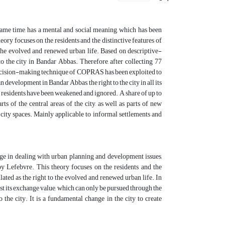
same time, has a mental and social meaning, which has been
ory focuses on the residents and the distinctive features of
o the evolved and renewed urban life. Based on descriptive-
to the city in Bandar Abbas. Therefore, after collecting 77
 decision-making technique of COPRAS has been exploited to
 development in Bandar Abbas, the right to the city in all its
the residents have been weakened and ignored. A share of up to
s of the central areas of the city, as well as parts of new
 city spaces. Mainly applicable to informal settlements and
nge in dealing with urban planning and development issues,
by Lefebvre. This theory focuses on the residents and the
ulated as the right to the evolved and renewed urban life. In
inst its exchange value, which can only be pursued through the
 the city. It is a fundamental change in the city to create