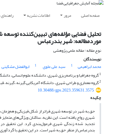
صفحه اصلی
مرور
اطلاعات نشریه
راهنمای 
تحلیل فضایی مؤلفه‌های تبیین‌کننده توسعه ش
موردمطالعه: شهر بندرعباس
نوع مقاله : مقاله علمی پژوهشی
نویسندگان
1
1
محمد ابراهیمی
سید علی علوی
ابوالفضل مشکینی
1
گروه جغرافیا و برنامه‌ریزی شهری، دانشکده علوم انسانی، دانشگا
2
گروه معماری و طراحی شهری، دانشگاه آمریکایی گیرنه، گیرنه، ق
10.30488/gps.2023.359631.3575
چکیده
حق به شهر در توسعه شهری فراتر از شکل فیزیکی و هم‌زمان دا
شهری رواج یافته است. این نظریه، ساکنان ویژگی‌های متمایز فض
تجدید شده زندگی شهری فرمول‌بندی کرد. این تحقیق در ی