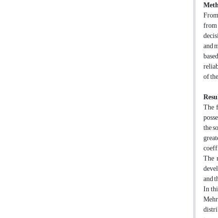
Meth
From 
from 
decis
and m
based
relia
of th
Resul
The f
posse
the s
great
coeff
The r
devel
and t
In th
Mehr'
distr