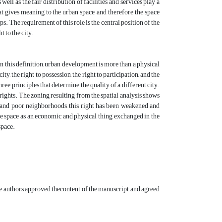
 well as the fair distribution of facilities and services play a
at gives meaning to the urban space, and therefore the space
ps. The requirement of this role is the central position of the
t to the city.
." In this definition, urban development is more than a physical
ty, the right to possession, the right to participation, and the
ree principles that determine the quality of a different city.
ghts. The zoning resulting from the spatial analysis shows
s and poor neighborhoods, this right has been weakened and
 the space as an economic and physical thing exchanged in the
space.
the authors approved thecontent of the manuscript and agreed