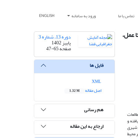
تماس با ما
ورود به سامانه
ENGLISH
ا عمل،
دوره 13، شماره 3
پاییز 1402
صفحه
47-65
فایل ها
XML
اصل مقاله
1.32 M
هم رسانی
طالعات
افته و
ارجاع به این مقاله
 شهری
ها در محیط