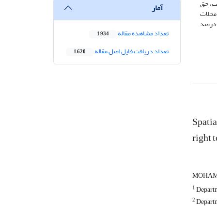
ب، حق
آمار
ً معطوف به محلات
ندنشین و بخش‌هایی از نواحی مرکزی شهر و همچنین بخش‌هایی از توسعه‌های جدید است، حق به شهر تجلی بیشتری یافته است و در حدود 19.8 درصد
تعداد مشاهده مقاله
1,934
تعداد دریافت فایل اصل مقاله
1,620
Spatia
right 
MOHAM
1
Departm
2
Departm