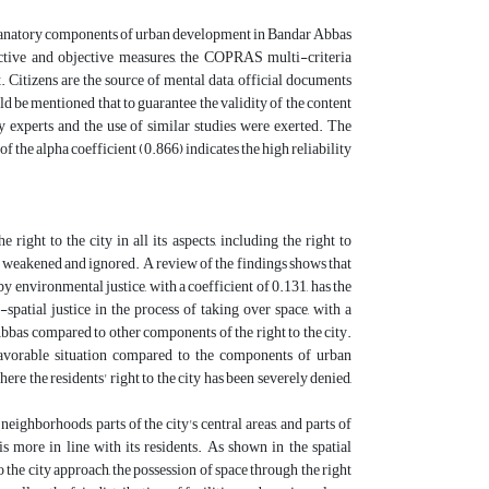
xplanatory components of urban development in Bandar Abbas
bjective and objective measures, the COPRAS multi-criteria
Citizens are the source of mental data, official documents
uld be mentioned that to guarantee the validity of the content
y experts and the use of similar studies were exerted. The
f the alpha coefficient (0.866) indicates the high reliability
ight to the city in all its aspects, including the right to
been weakened and ignored. A review of the findings shows that
 by environmental justice, with a coefficient of 0.131, has the
patial justice in the process of taking over space, with a
Abbas compared to other components of the right to the city.
favorable situation compared to the components of urban
ere the residents' right to the city has been severely denied,
neighborhoods, parts of the city's central areas, and parts of
is more in line with its residents. As shown in the spatial
the city approach, the possession of space through the right