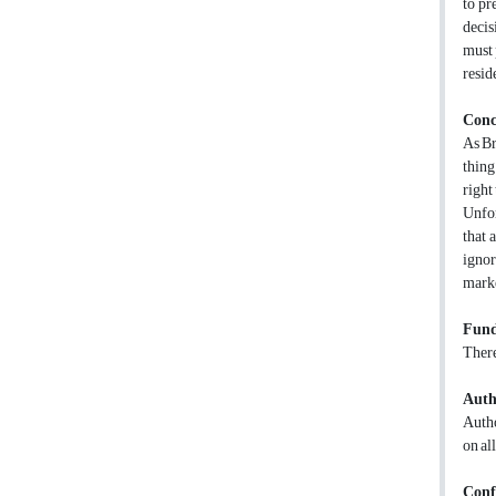
to pr
decis
must 
resid
Conc
As Br
thing
right
Unfor
that 
ignor
marke
Fund
There
Auth
Autho
on al
Confl