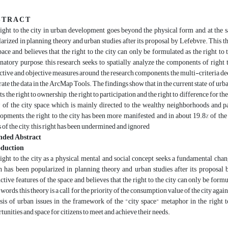
 T R A C T
ight to the city in urban development goes beyond the physical form and, at the 
arized in planning theory and urban studies after its proposal by Lefebvre. This the
pace and believes that the right to the city can only be formulated as the right t
natory purpose, this research seeks to spatially analyze the components of right 
ctive and objective measures around the research components, the multi-criteria
rate the data in the ArcMap Tools. The findings show that in the current state of urban
ts, the right to ownership, the right to participation and the right to difference for 
 of the city space, which is mainly directed to the wealthy neighborhoods and part
opments, the right to the city has been more manifested, and in about 19.8% of the
 of the city, this right has been undermined and ignored
nded Abstract
oduction
ight to the city as a physical, mental and social concept seeks a fundamental cha
 has been popularized in planning theory and urban studies after its proposal 
nctive features of the space and believes that the right to the city can only be form
 words, this theory is a call for the priority of the consumption value of the city aga
sis of urban issues in the framework of the "city space" metaphor in the right to
tunities and space for citizens to meet and achieve their needs.