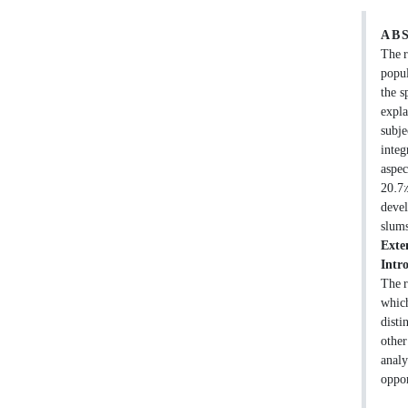
A B S
The r
popul
the s
expla
subje
integ
aspec
20.7%
devel
slums
Exte
Intr
The r
which
disti
other
analy
oppor