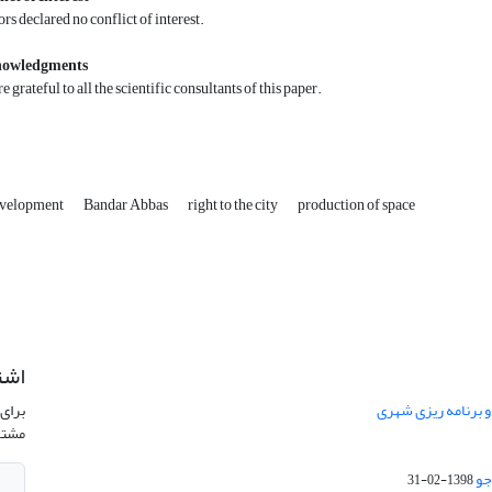
rs declared no conflict of interest.
owledgments
e grateful to all the scientific consultants of this paper.
evelopment
Bandar Abbas
right to the city
production of space
اشت
 و برنامه ریزی شهری
برای 
مشتر
جو
1398-02-31