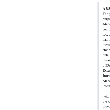
A B S
The p
purpo
Ataba
compl
face 
data 
the v
envir
obtai
physi
0.339
Exte
Intr
Ataba
inter
in di
neigh
the c
preve