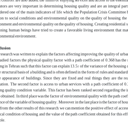
l comfort are also added; the limits of enjoying services and access to the essenti
ators are very important in determining housing quality and are an integral par
dered one of the main indicators of life, which the Population Crisis Committee h
ion to social conditions and environmental quality on the quality of housing, the 
onment and environmental quality on the quality of housing. Creating residential sp
ning, human beings have tried to create a favorable living environment that matc
ronmental environment.
lusion
research was written to explain the factors affecting improving the quality of urb
tudied factors, the physical quality factor with a path coefficient of 0.368 has t
ng in Tehran, such that this factor can explain 13.5% of the variance of the housing 
e structural basis of a building and is often defined in the form of rules and standard
e appearance of buildings. Since they are fixed and real things, they are the r
ation. The second factor is access to urban services with a path coefficient of 0.
ng quality condition variable. This factor has been ranked second regarding the i
 obtained. In third place was the factor of environmental quality with the path coeff
nce of the variable of housing quality. Moreover, in the last place is the factor of ho
 from the other results of this research, we can mention the positive effect of acce
cal condition of housing, and the value of the path coefficient obtained for this effec
ble.