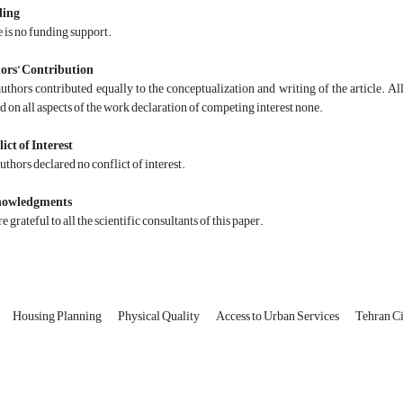
ing
 is no funding support.
ors’ Contribution
uthors contributed equally to the conceptualization and writing of the article. Al
d on all aspects of the work declaration of competing interest none.
ict of Interest
uthors declared no conflict of interest.
owledgments
e grateful to all the scientific consultants of this paper.
Housing Planning
Physical Quality
Access to Urban Services
Tehran C