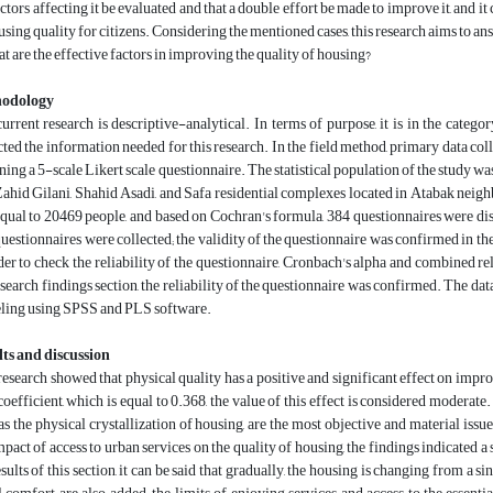
actors affecting it be evaluated and that a double effort be made to improve it, and i
using quality for citizens. Considering the mentioned cases, this research aims to an
t are the effective factors in improving the quality of housing?
odology
urrent research is descriptive-analytical. In terms of purpose, it is in the categ
cted the information needed for this research. In the field method, primary data col
ning a 5-scale Likert scale questionnaire. The statistical population of the study wa
Zahid Gilani, Shahid Asadi, and Safa residential complexes located in Atabak neigh
qual to 20469 people, and based on Cochran's formula, 384 questionnaires were dis
questionnaires were collected; the validity of the questionnaire was confirmed in the
der to check the reliability of the questionnaire, Cronbach's alpha and combined rel
esearch findings section, the reliability of the questionnaire was confirmed. The da
ing using SPSS and PLS software.
ts and discussion
research showed that physical quality has a positive and significant effect on impro
coefficient, which is equal to 0.368, the value of this effect is considered moderate. 
as the physical crystallization of housing, are the most objective and material issu
mpact of access to urban services on the quality of housing, the findings indicated a
esults of this section, it can be said that gradually, the housing is changing from a s