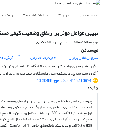
صفحه اصلی
مرور
اطلاعات نشریه
راهنمای 
تبیین عوامل موثر بر ارتقای وضعیت کیفی مسکن شهری
نوع مقاله : مقاله مستخرج از رساله دکتری
نویسندگان
2
1
سروش لطفی بزازان
حمیدرضا صارمی
آرش بغد
1
گروه شهرسازی، واحد شهر قدس، دانشگاه آزاد اسلامی، تهران، ای
2
گروه شهرسازی، دانشکده هنر، دانشگاه تربیت مدرس، تهران، ای
10.30488/gps.2024.411523.3674
چکیده
پژوهش حاضر باهدف بررسی عوامل موثر بر ارتقای وضعیت کیف
توزیع شد. نهایتاً تعداد 380 پرسشنامه کا
همچنین روایی واگرا و پایایی پرسشنامه با استفاده از آلفای کرون