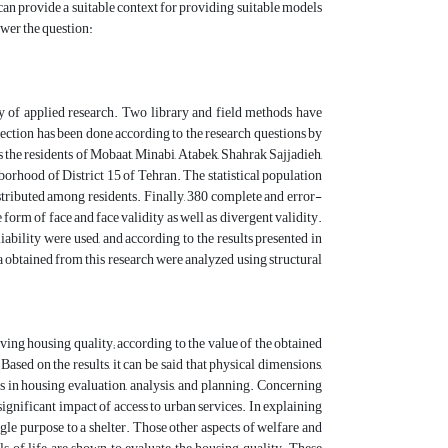
t can provide a suitable context for providing suitable models
swer the question:
ory of applied research. Two library and field methods have
lection has been done according to the research questions by
s the residents of Mobaat, Minabi, Atabek, Shahrak Sajjadieh,
borhood of District 15 of Tehran. The statistical population
tributed among residents. Finally, 380 complete and error-
 form of face and face validity as well as divergent validity.
iability were used, and according to the results presented in
ta obtained from this research were analyzed using structural
ving housing quality; according to the value of the obtained
Based on the results, it can be said that physical dimensions,
es in housing evaluation, analysis, and planning. Concerning
 significant impact of access to urban services. In explaining
ingle purpose to a shelter. Those other aspects of welfare and