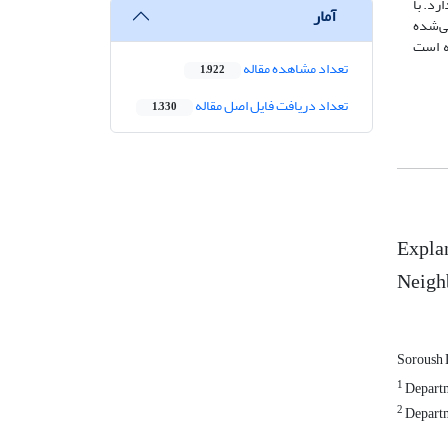
 و معناداری دارد. با
آمار
ی‌شده
33 در رتبه دوم قرارگرفته است
تعداد مشاهده مقاله
1,922
تعداد دریافت فایل اصل مقاله
1,330
Explan
Neighb
Soroush 
1
Departm
2
Departme