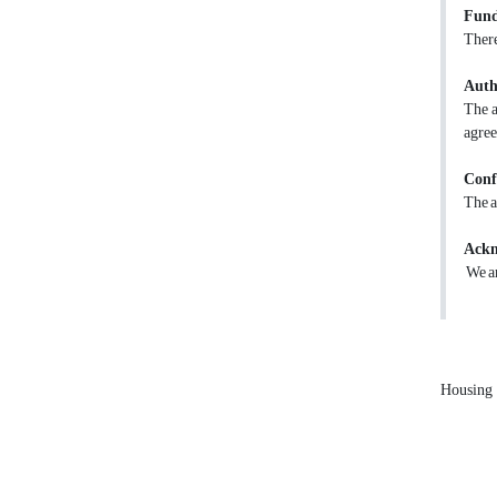
Fund
There
Auth
The a
agree
Confl
The a
Ackn
We ar
Housing