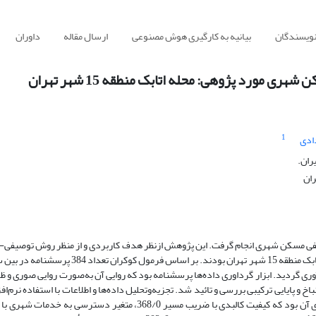
نویسندگان
بیانیه به کارگیری هوش مصنوعی
ارسال مقاله
داوران
 مورد پژوهی: محله اتابک منطقه 15 شهر تهران
1
ادی
ران.
ران
ی مسکن شهری انجام گرفت. این پژوهش ازنظر هدف کاربردی و از منظر روش توصیفی-ت
است. جامعه آماری پژوهش، ساکنان 8 مجتمع مسکونی محله اتابک منطقه 15 شهر تهران بودند. بر اساس فرمول کوکرا
مل و بدون خطا جمع‌آوری گردید. ابزار گرداوری داده‌ها پرسشنامه بود که روایی آن به‌صورت روایی صوری و 
باخ و پایایی ترکیبی بررسی و تائید شد. تجزیه‌وتحلیل داده‌ها و اطلاعات با استفاده نرم‌اف
spss و pls انجام پذیرفت. یافته‌های حاصل از این پژوهش گویای آن بود که کیفیت کالبدی با ضریب مسیر 368/0، متغیر دسترسی ب