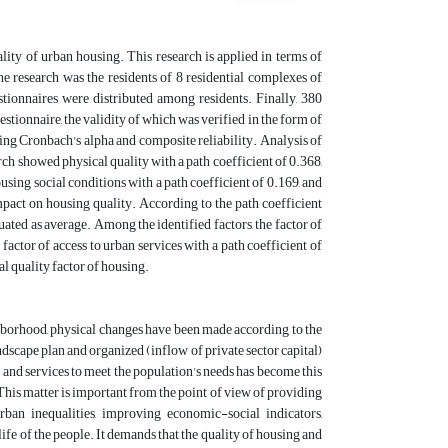
lity of urban housing. This research is applied in terms of
he research was the residents of 8 residential complexes of
ionnaires were distributed among residents. Finally, 380
stionnaire, the validity of which was verified in the form of
 using Cronbach's alpha and composite reliability. Analysis of
h showed physical quality with a path coefficient of 0.368,
ousing social conditions with a path coefficient of 0.169, and
mpact on housing quality. According to the path coefficient
uated as average. Among the identified factors, the factor of
 factor of access to urban services with a path coefficient of
al quality factor of housing.
hborhood, physical changes have been made according to the
dscape plan and organized (inflow of private sector capital)
e and services to meet the population's needs has become this
This matter is important from the point of view of providing
 urban inequalities, improving economic-social indicators,
fe of the people. It demands that the quality of housing and