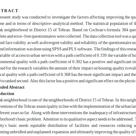
 T R A C T
resent study was conducted to investigate the factors affecting improving the qua
se and in terms of descriptive-analytical method. The statistical population of t
k neighborhood in District 15 of Tehran. Based on Cochran's formula, 384 quest
ete and error-free questionnaires were collected. The data collection tool was a que
and face validity, as well as divergent validity and reliability of the questionnaire
and information was done using SPSS and PLS software. The findings of this researc
ariable of access to urban services with a path coefficient of 0.339, the variable of h
onmental quality with a path coefficient of 0.302 has a positive and significant i
ned for the research variables, the amount of their impact on housing quality is eval
cal quality with a path coefficient of 0.368 has the most significant impact, and the
 is ranked second. Also, this factor has a positive and significant effect on the physic
nded Abstract
oduction
k neighborhood is one of the neighborhoods of District 15 of Tehran. In this neig
ventions of the Tehran municipality in line with the implementation of the urban lan
fferent years so far. Along with these interventions, the inadequacy of infrastructur
borhood's basic problem. Attention to its qualitative aspect needs to be addressed. 
ity's basic needs, equitable distribution of facilities and resources, reducing
nting unbridled and unplanned expansion, and ultimately improving the quality of li