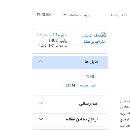
تماس با ما
ورود به سامانه
ENGLISH
دوره 13، شماره 3
پاییز 1402
صفحه
143-161
فایل ها
XML
اصل مقاله
1.16 M
حلیلی
هم رسانی
ن تعداد 384 پرسشنامه در بین ساکنان
ظاهری و
ارجاع به این مقاله
زارهای
ه خدمات شهری با ضریب