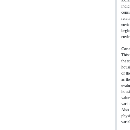
socia
indic
consi
relat
envir
begin
envi
Conc
This 
the s
housi
on th
as th
evalu
housi
value
varia
Also,
physi
varia