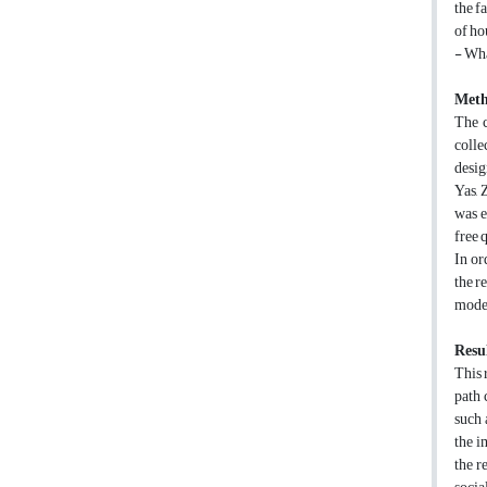
the f
of ho
- Wha
Meth
The c
colle
desig
Yas, 
was e
free 
In or
the r
model
Resul
This 
path 
such 
the i
the r