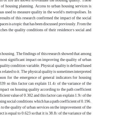
als of life are shown to evaluate the housing quality. These
t of housing planning. Access to urban housing services is
as used to measure quality in the world's metropolises. In
results of this research confirmed the impact of the social
aces is a topic that has been discussed previously. From the
hes the quality conditions of their residence's social and
an housing. The findings of this research showed that among
he most significant impact on improving the quality of urban
quality condition variable. Physical quality is defined based
s related to it. The physical quality is sometimes interpreted
eason for the emergence of general indicators for housing
339, so this factor can explain 11.4% of the variance of the
mpact on housing quality according to the path coefficient
icient value of 0.302, and this factor can explain 1.9% of the
using social conditions, which has a path coefficient of 0.196.
ss to the quality of urban services on the improvement of the
t is equal to 0.623 so that it is 38.8% of the variance of the