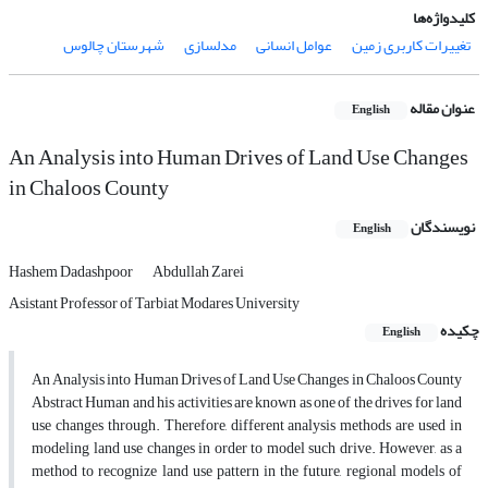
کلیدواژه‌ها
تغییرات کاربری زمین
عوامل انسانی
مدلسازی
شهرستان چالوس
عنوان مقاله
English
An Analysis into Human Drives of Land Use Changes
in Chaloos County
نویسندگان
English
Hashem Dadashpoor
Abdullah Zarei
Asistant Professor of Tarbiat Modares University
چکیده
English
An Analysis into Human Drives of Land Use Changes in Chaloos County
Abstract Human and his activities are known as one of the drives for land
use changes through. Therefore, different analysis methods are used in
modeling land use changes in order to model such drive. However, as a
method to recognize land use pattern in the future, regional models of