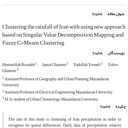
عنوان مقاله
English
Clustering the rainfall of Iran with using new approach
based on Singular Value Decomposition Mapping and
Fuzzy C-Means Clustering
نویسندگان
English
1
2
1
Hematollah Roradeh
Jamal Ghasemi
Yadollah Yousefi
Zohre
3
Ghasemi
1
Assistant Professor of Geography and Urban Planning, Mazandaran
University
2
Assistant Professor of Electrical Engineering, Mazandaran University
3
M.Sc student of Urban Climatology, Mazandaran University
چکیده
English
The aim of this study is clustering of Iran precipitation in order to
recognize its spatial differences. Daily data of precipitation, relative