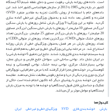
است. داده های روزانه بارش، رطوبت نسبی و دمای نقطه شبنم 63 ایستگاه
کشور در بازه زمانی 1985 تا 2013 از سازمان هواشناسی کشور اخذ شد. این
داده‌های خام با استفاده از روش نگاشت تجزیه به مقادیر منفرد (SVD)
فشرده و کاهش بعد داده شد و به‌عنوان ویژگیهای غیرخطی آماده سازی
گردید. علاوه بر این ویژگیها 9 ویژگی بارش شامل روزهای با بارش سنگین
(بزرگ‌تر مساوی 10 میلی‌متر)، روزهای با بارش خیلی سنگین (بزرگ‌تر مساوی
20 میلیمتر)، روزهای با بارش بزرگ‌تر مساوی 25 میلیمتر، بزرگ‌ترین تعداد
روزهای خشک متوالی (CWD)، بزرگ‌ترین تعداد روزهای تر متوالی (CDD) و
تعداد روزهای بارش در هر فصل به‌عنوان ویژگیهای خطی از بارش روزانه
استخراج شد. در مرحله نهایی این ویژگیهای خطی و غیرخطی به هم الحاق شده
و به سیستم خوشه بندی فازی وارد شدند. نتایج این تحقیق 6 خوشه بارشی را
در ایران نشان داد. نواحی ساحلی خزر، سواحل خلیج فارس و دریای عمان،
نواحی بسیارخشک مرکزی، نواحی نیمه خشک، نواحی کوهستانی و نیمه
کوهستانی در خوشه های مجزا قرار گرفتند که با عرض جغرافیایی، توپوگرافی
ایران و دوری و نزدیکی از دریا و منابع رطوبتی مطابقت نشان میدهند. مقایسه
نتایج این خوشه بندی با روشهای دیگر که تاکنون انجام شده است حاکی از
تفکیک و جداسازی قابل قبول ایستگاهها و خوشه ها با توجه به میزان بارش
ایستگاهها و عوامل موثر بر آن میباشد.
کلیدواژه‌ها
بارش
خوشه بندی فازی
SVD
ویژگیهای خطی و غیرخطی
ایران