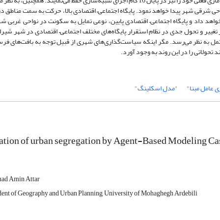
اقتصادی ساکن در شهر شیراز، بخش قابل‌توجهی از بلوک‌های آماری فعلی خود را نیز در پایان 16 گام اجرای شبیه‌سازی حفظ می‌نمایند. همچنین
حی شرقی شهر پیدا خواهد نمود. پایگاه اجتماعی– اقتصادی بالا، حرکت به سمت مناطق در
هد داد و پایگاه اجتماعی– اقتصادی پایین، نوعی تمایل به سکونت در نواحی غربی شهر
 تغییر و تحول جدی در نظام استقرار پایگاه‌های مختلف اجتماعی– اقتصادی در شهر شیراز
مل به نظر می‌رسد. مگر اینکه سیاست‌گذاری‌های شهری از قبیل توجه به بافت‌های فرس
تحولاتی را در این روند به وجود آورد.
 عامل مبنا"
"مدل اسکلینگ"
tion of urban segregation by Agent-Based Modeling Cas
d Amin Attar
dent of Geography and Urban Planning, University of Mohaghegh Ardebili