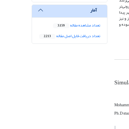
، به نظر می‌رسد
ونی‌تر
آمار
 پیدا
 و نیز
وده و
تعداد مشاهده مقاله
3,159
تعداد دریافت فایل اصل مقاله
2,213
Simula
Mohamma
Ph.D stu