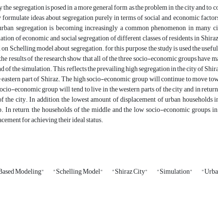
 the segregation is posed in a more general form as the problem in the city and to co
y formulate ideas about segregation purely in terms of social and economic factors
rban segregation is becoming increasingly a common phenomenon in many citie
ation of economic and social segregation of different classes of residents in Shiraz
 on Schelling model about segregation. for this purpose, the study is used the usefu
, the results of the research show that all of the three socio-economic groups have mai
nd of the simulation. This reflects the prevailing high segregation in the city of Sh
e eastern part of Shiraz. The high socio-economic group will continue to move towa
ocio-economic group will tend to live in the western parts of the city and in return, 
of the city. In addition, the lowest amount of displacement of urban households i
. In return, the households of the middle and the low socio-economic groups, in t
acement for achieving their ideal status.
Based Modeling"
"Schelling Model"
"Shiraz City"
"Simulation"
"Urba