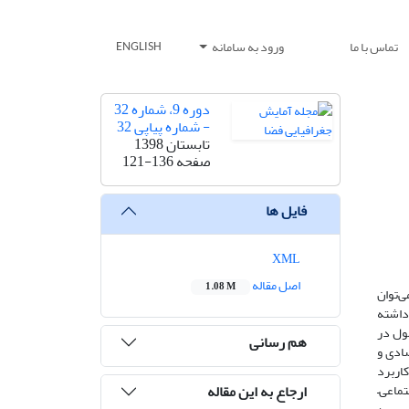
تماس با ما
ورود به سامانه
ENGLISH
دوره 9، شماره 32
- شماره پیاپی 32
تابستان 1398
صفحه
121-136
فایل ها
XML
اصل مقاله
1.08 M
ی‌توان
 داشته
ول در
هم رسانی
ادی و
اربرد
ارجاع به این مقاله
جتماعی–