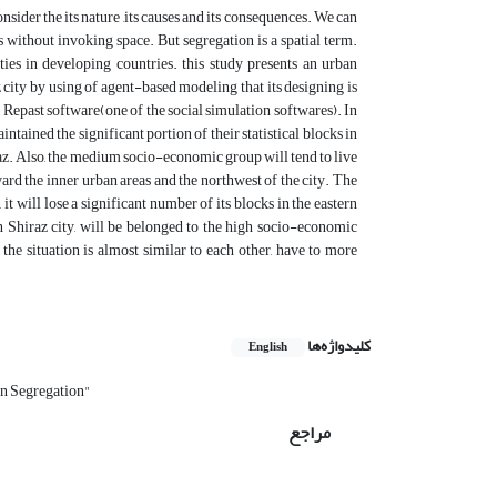
nsider the its nature ,its causes and its consequences. We can
 without invoking space. But segregation is a spatial term.
s in developing countries. this study presents an urban
 city by using of agent-based modeling that its designing is
l Repast software(one of the social simulation softwares). In
ntained the significant portion of their statistical blocks in
iraz. Also, the medium socio-economic group will tend to live
rd the inner urban areas and the northwest of the city. The
it will lose a significant number of its blocks in the eastern
n Shiraz city, will be belonged to the high socio-economic
he situation is almost similar to each other, have to more
کلیدواژه‌ها
English
n Segregation"
مراجع