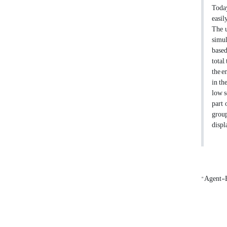
Today
easil
The u
simul
based
total
the e
in th
low s
part 
group
displ
"Agent-