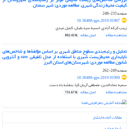
کیفیت محیط زندگی شهری. مطالعه موردی: شهر سمنان
صفحه
233-248
10.30488/gps.2019.91907
زینب کرکه آبادی، انسیه سیدعلیان، کمیل عبدی
مشاهده مقاله
اصل مقاله
892.43 K
تحلیل و رتبه‌بندی سطوح مناطق شهری بر اساس مؤلفة‌ها و شاخص‌های
ناپایداری محیط‌زیست شهری با استفاده از مدل تلفیقی saw و آنتروپی
شانون مطالعه موردی: شهرستان‌های استان البرز
صفحه
249-262
10.30488/gps.2019.91909
سمیه عمادالدین، مصطفی آریان کیا، بنفشه باددست
مشاهده مقاله
اصل مقاله
731.67 K
مقالات آماده انتشار
شماره جاری