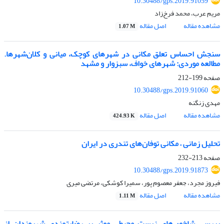
10.30488/gps.2019.91059
مریم عرب، محمد فرخ‌زاد
مشاهده مقاله
اصل مقاله
1.07 M
سنجش احساس تعلق مکانی در شهرهای کوچک، میانی و کلان‌شهرها.
مطالعه موردی: شهرهای خواف، سبزوار و مشهد
صفحه
199-212
10.30488/gps.2019.91060
مهدی زنگنه
مشاهده مقاله
اصل مقاله
424.93 K
تحلیل زمانی – مکانی توفان‌های تندری در ایران
صفحه
213-232
10.30488/gps.2019.91873
فیروز مجرد، جعفر معصوم پور، سمیرا کوشکی، مرتضی میری
مشاهده مقاله
اصل مقاله
1.11 M
بررسی شاخص‌های زیست محیطی موثر بر رضایتمندی شهروندان از