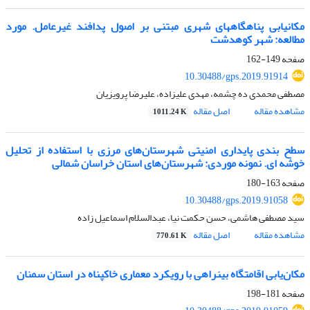
مکانیابی ‌پناهگاههای شهری مبتنی بر اصول پدافند غیرعامل. مورد
مطالعه: شهر کوهدشت
صفحه
149-162
10.30488/gps.2019.91914
مصطفی محمدی ده چشمه، مهدی علیزاده، علیرضا پرویزیان
مشاهده مقاله
اصل مقاله
1011.24 K
سطح بندی پایداری امنیتی شهرستان‌های مرزی با استفاده از تحلیل
خوشه ای. نمونه موردی: شهرستان‌های استان خراسان شمالی
صفحه
163-180
10.30488/gps.2019.91058
سید مصطفی هاشمی، حسن حکمت نیا، عبدالسلام اسماعیل زاده
مشاهده مقاله
اصل مقاله
770.61 K
مکان‌یابی اقامتگاه بین‎راهی با رویکرد معماری خاک‎پناه در استان سمنان
صفحه
181-198