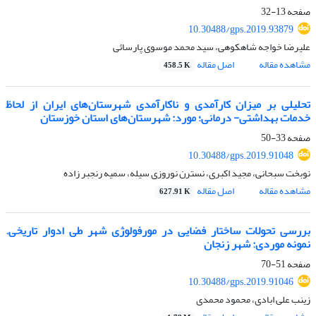
صفحه
13-32
10.30488/gps.2019.93879
علیرضا خواجه شاهکوهی، سید محمد موسوی پارسائی
مشاهده مقاله
اصل مقاله
458.5 K
تحلیلی بر میزان کارآمدی و ناکارآمدی شهرستان‌های ایران از لحاظ
خدمات بهداشتی- درمانی؛ مورد: شهرستان‌های استان خوزستان
صفحه
33-50
10.30488/gps.2019.91048
نوبخت سبحانی، مجید اکبری، نسترن نوروزی سیله، سمیه رنجبر زاده
مشاهده مقاله
اصل مقاله
627.91 K
بررسی تحولات ساختار فضایی در مورفولوژی شهر طی ادوار تاریخی.
نمونه موردی: شهر زنجان
صفحه
51-70
10.30488/gps.2019.91046
زینب علی ابادی، محمود محمدی