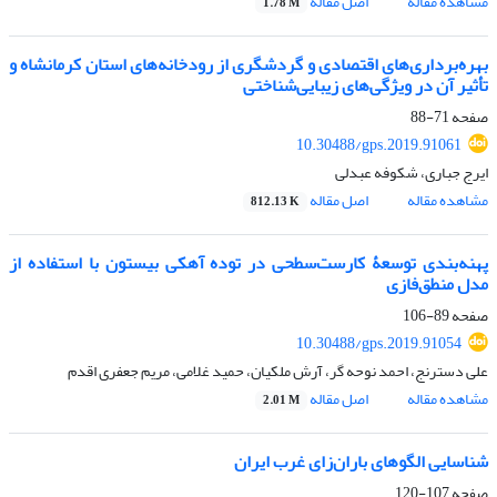
مشاهده مقاله
اصل مقاله
1.78 M
بهره‌برداری‌های اقتصادی و گردشگری از رودخانه‌های استان کرمانشاه و
تأثیر آن در ویژگی‌های زیبایی‌شناختی
صفحه
71-88
10.30488/gps.2019.91061
ایرج جباری، شکوفه عبدلی
مشاهده مقاله
اصل مقاله
812.13 K
پهنه‌بندی توسعۀ کارست‌سطحی در توده آهکی بیستون با استفاده از
مدل منطق‌فازی
صفحه
89-106
10.30488/gps.2019.91054
علی دسترنج، احمد نوحه گر، آرش ملکیان، حمید غلامی، مریم جعفری اقدم
مشاهده مقاله
اصل مقاله
2.01 M
شناسایی الگو‌های باران‌زای غرب ایران
صفحه
107-120