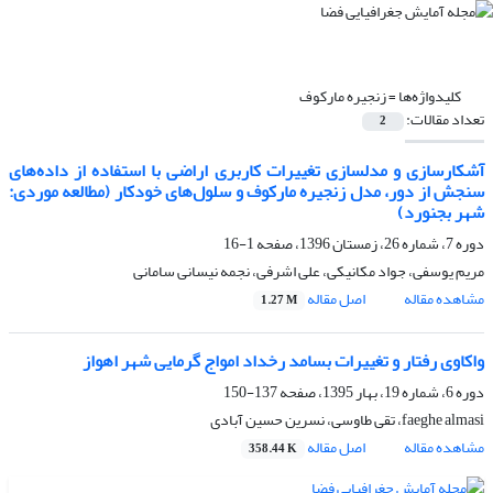
کلیدواژه‌ها =
زنجیره مارکوف
تعداد مقالات:
2
آشکارسازی و مدلسازی تغییرات کاربری اراضی با استفاده از داده‌های
سنجش از دور، مدل زنجیره مارکوف و سلول‌های خودکار (مطالعه موردی:
شهر بجنورد)
دوره 7، شماره 26، زمستان 1396، صفحه
1-16
مریم یوسفی، جواد مکانیکی، علی اشرفی، نجمه نیسانی سامانی
مشاهده مقاله
اصل مقاله
1.27 M
واکاوی رفتار و تغییرات بسامد رخداد امواج گرمایی شهر اهواز
دوره 6، شماره 19، بهار 1395، صفحه
137-150
faeghe almasi، تقی طاوسی، نسرین حسین آبادی
مشاهده مقاله
اصل مقاله
358.44 K