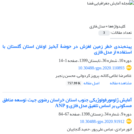
کلیدواژه‌ها =
مدل فازی
تعداد مقالات:
3
پهنه‌بندی خطر زمین لغزش در حوضۀ آبخیز اوغان استان گلستان با
استفاده از مدل فازی
دوره 10، شماره 36، تابستان 1399، صفحه
1-14
10.30488/gps.2020.110893
غلامرضا غلامی کلاته، پرویز کردوانی، محسن رنجبر
مشاهده مقاله
اصل مقاله
757.99 K
آمایش ژئومورفولوژیکی جنوب استان خراسان رضوی جهت توسعه مناطق
مسکونی بر اساس تلفیق مدل فازی و ANP
دوره 9، شماره 34، زمستان 1398، صفحه
67-84
10.30488/gps.2020.91912
انور مرادی، عباس علی پور، حمید گنجاییان