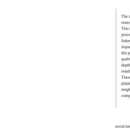
The r
reaso
This 
proce
linke
impar
this 
quali
depth
resul
There
plann
neigh
compr
social in