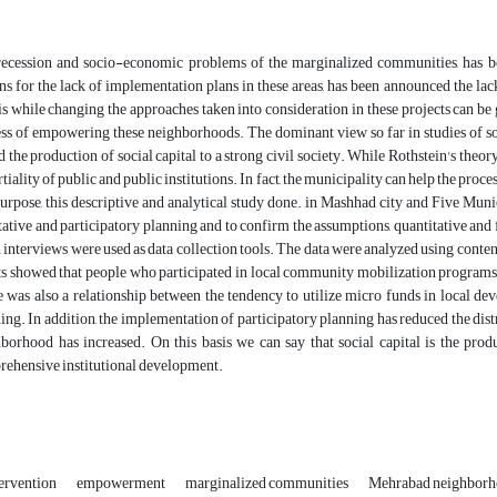
ecession and socio-economic problems of the marginalized communities, has b
ns for the lack of implementation plans in these areas, has been announced the lack
is while changing the approaches taken into consideration in these projects can be
ss of empowering these neighborhoods. The dominant view so far in studies of so
d the production of social capital to a strong civil society. While Rothstein's theo
tiality of public and public institutions. In fact, the municipality can help the pro
purpose, this descriptive and analytical study done. in Mashhad city and Five Mun
tative and participatory planning and to confirm the assumptions, quantitative and
 interviews were used as data collection tools. The data were analyzed using conte
ts showed that people who participated in local community mobilization programs r
 was also a relationship between the tendency to utilize micro funds in local dev
ing. In addition, the implementation of participatory planning has reduced the distrus
borhood has increased. On this basis we can say that social capital is the produc
ehensive institutional development.
tervention
empowerment
marginalized communities
Mehrabad neighbor