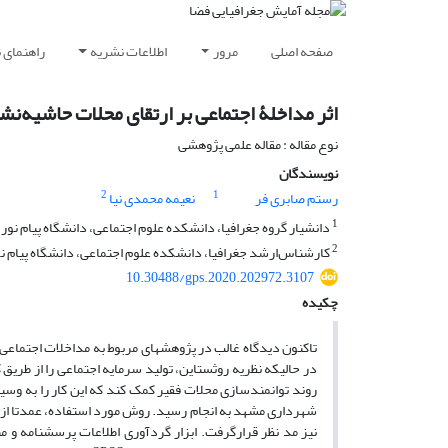
صفحه اصلی
مرور
اطلاعات نشریه
راهنمای 
اثر مداخلۀ اجتماعی بر ارتقای محلات حاشیه‌ن
نوع مقاله : مقاله علمی پژوهشی
نویسندگان
2
1
رستم صابری فر
نعیمه محمدی نیا
1
دانشیار گروه جغرافیا، دانشکده علوم اجتماعی، دانشگاه پیام نور، 
2
کارشناس‌ارشد جغرافیا، دانشکده علوم اجتماعی، دانشگاه پیام نور
10.30488/gps.2020.202972.3107
چکیده
تاکنون دیدگاه غالب در پژوهش­های مربوط به مداخلات اجتماعی، 
در حالی­که نظریه روثستاین، تولید سرمایه اجتماعی را از طریق 
روند توانمندسازی محلات فقیر کمک کند که این کار را به وسیل
شهرداری مشهد به انجام رسید. روش مورد استفاده، عمدتا از شی
نیز مد نظر قرارگرفت. ابزار گردآوری اطلاعات پرسش­نامه و م