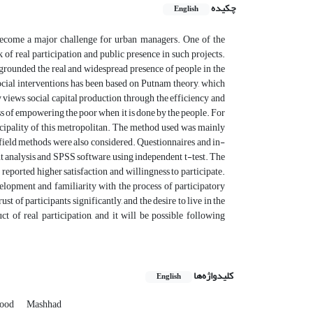
چکیده
English
ecome a major challenge for urban managers. One of the
 of real participation and public presence in such projects.
 grounded the real and widespread presence of people in the
cial interventions has been based on Putnam theory, which
ry views social capital production through the efficiency and
cess of empowering the poor when it is done by the people. For
icipality of this metropolitan. The method used was mainly
 field methods were also considered. Questionnaires and in-
nt analysis and SPSS software, using independent t-test. The
eported higher satisfaction and willingness to participate.
elopment and familiarity with the process of participatory
t of participants significantly, and the desire to live in the
t of real participation, and it will be possible following
کلیدواژه‌ها
English
hood
Mashhad