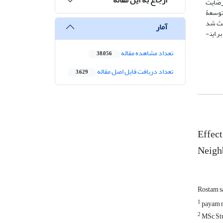
ان رضایت
ی خُرد در توسعۀ
یزی مشارکتی باعث شد
آمار
که بی­اعتمادی افراد شرکت‌کننده به شکل معناداری کاهش یافته و تمایل به سکونت در محله افزایش پیدا نماید (تی 2/329 و سطح معناداری 001/0)؛ بر این­
تعداد مشاهده مقاله
38,056
تعداد دریافت فایل اصل مقاله
3,629
Effect
Neigh
Rostam s
1
payam n
2
MSc Stud