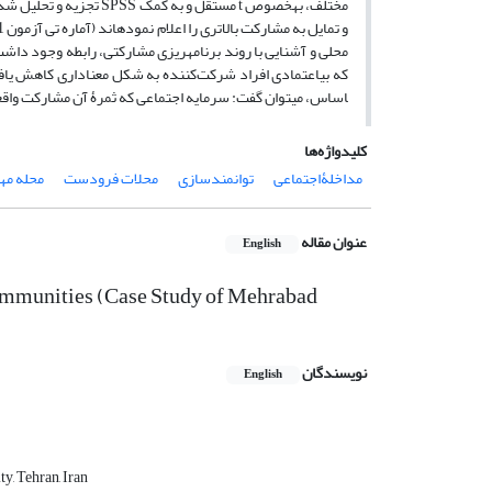
مختلف، به­خصوص t مستقل 
اساس، می­توان گفت: سرمایه اجتماعی که ثمرۀ آن مشارکت واق
کلیدواژه‌ها
مداخلۀاجتماعی
توانمندسازی
محلات فرودست
محله مهر
عنوان مقاله
English
Communities (Case Study of Mehrabad
نویسندگان
English
y, Tehran, Iran