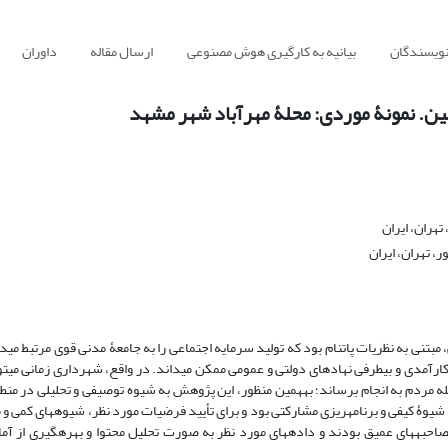
نویسندگان
بیانیه به کارگیری هوش مصنوعی
ارسال مقاله
داوران
شین. نمونۀ موردی: محلۀ مهرآباد شهر مشهد
تهران، ایران
، تهران، ایران
مبتنی به نظریات پاتنام بود که تولید سرمایه اجتماعی را به جامعۀ مدنی قوی مرتبط می­
کارآمدی و بی­طرفی نهادهای دولتی و عمومی ممکن می­داند. در واقع، شهرداری زمانی می­تو
ه مردم به انجام برساند؛ به­همین منظور، این پژوهش به شیوه توصیفی و تحلیلی در منط
وۀ کیفی و برنامه­ریزی مشارکتی بود و برای تأیید فرضیات مورد نظر، شیوه­های کمی و 
صاحبه­های عمیق بودند و داده­های مورد نظر به صورت تحلیل محتوا و بهره­گیری از آما