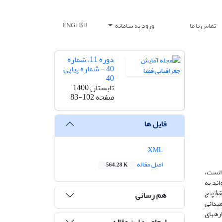
تماس با ما
ورود به سامانه
ENGLISH
دوره 11، شماره
40 - شماره پیاپی
40
تابستان 1400
صفحه
83-102
فایل ها
XML
اصل مقاله
564.28 K
دانست،
اند به
قۀ پنج
هم رسانی
میدانی
ره­های
ارجاع به این مقاله