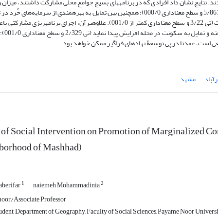
و به کمک SPSS تجزیه و تحلیل شدند. نتایج نشان داد افرادی که در برنامه­های بسیج جوامع محلی مشارکت داشتند، میز
و تمایل به مشارکت بالاتری را اعلام نموده­اند (آماره تی آزمون 5/861 و سطح معناداری 000/0)؛ همچنین بین تمایل به بهره­مندی از سرمایه‌ها
محلی و آشنایی با روند برنامه­ریزی مشارکتی، رابطه وجود داشت (تی 3/22 و سطح معناداری کمتر از 001/0). علاوه­برآن، اجرای برنامه­ر
عی است، عمدتا در پی توسعۀ نهادهای فراگیر ممکن خواهد بود.
آباد
مشهد
 of Social Intervention on Promotion of Marginalized 
borhood of Mashhad)
1
2
aberifar
naiemeh Mohammadinia
oor/Associate Professor
ent, Department of Geography, Faculty of Social Sciences, Payame Noor Universit