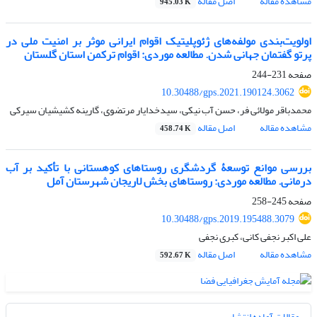
مشاهده مقاله
اصل مقاله
945.03 K
اولویت‌بندی مولفه‌های ژئوپلیتیک اقوام ایرانی موثر بر امنیت ملی در
پرتو گفتمان جهانی شدن. مطالعه موردی: اقوام ترکمن استان گلستان
صفحه
231-244
10.30488/gps.2021.190124.3062
محمدباقر مولائی فر، حسن آب نیکی، سیدخدایار مرتضوی، گارینه کشیشیان سیرکی
مشاهده مقاله
اصل مقاله
458.74 K
بررسی موانع توسعۀ گردشگری روستاهای کوهستانی با تأکید بر آب
درمانی. مطالعه موردی: روستاهای بخش لاریجان شهرستان آمل
صفحه
245-258
10.30488/gps.2019.195488.3079
علی اکبر نجفی کانی، کبری نجفی
مشاهده مقاله
اصل مقاله
592.67 K
مقالات آماده انتشار