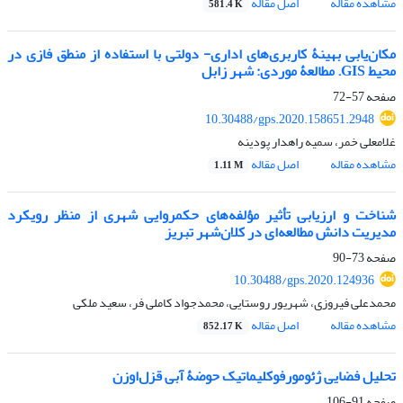
مشاهده مقاله
اصل مقاله
581.4 K
مکان‌یابی بهینۀ کاربری‌های اداری- دولتی با استفاده از منطق فازی در
محیط GIS. مطالعۀ موردی: شهر زابل
صفحه
57-72
10.30488/gps.2020.158651.2948
غلامعلی خمر، سمیه راهدار پودینه
مشاهده مقاله
اصل مقاله
1.11 M
شناخت و ارزیابی تأثیر مؤلفه‌های حکمروایی شهری از منظر رویکرد
مدیریت دانش مطالعه‌ای در کلان‌شهر تبریز
صفحه
73-90
10.30488/gps.2020.124936
محمدعلی فیروزی، شهریور روستایی، محمدجواد کاملی فر، سعید ملکی
مشاهده مقاله
اصل مقاله
852.17 K
تحلیل فضایی ژئومورفوکلیماتیک حوضۀ آبی قزل‌اوزن
صفحه
91-106