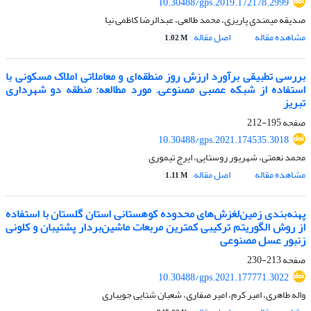
10.30488/gps.2019.172178.2999
صدیقه میمندی پاریزی، محمد طالعی، عبدالرضا کاظمی نیا
مشاهده مقاله
اصل مقاله
1.02 M
بررسی تطبیقی برآورد ارزش روز منطقه‌ای و معاملاتی املاک مسکونی با
استفاده از شبکه عصبی مصنوعی. مورد مطالعه: منطقه دو شهرداری
تبریز
صفحه
195-212
10.30488/gps.2021.174535.3018
محمد نعمتی، شهریور روستایی، ایرج تیموری
مشاهده مقاله
اصل مقاله
1.11 M
پهنه‌بندی زمین‌لغزش‌های محدوده کوهستانی استان گلستان با استفاده
از روش الگوریتم ترکیبی کمترین مربعات ماشین‌بردار پشتیبان و کلونی
زنبور عسل مصنوعی
صفحه
213-230
10.30488/gps.2021.177771.3022
واله طاهری، امیر کرم، امیر صفاری، شعبان شتایی جویباری