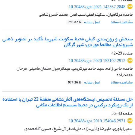
10.30488/gps.2021.142367.2848
فاطمه درگاهیان، سکینه لطفی نسب اصل، محمد خسروشاهی
مشاهده مقاله
اصل مقاله
793.82 K
سنجش و زون‌بندی کیفی محیط سکونت شهریبا تأکید بر تصویر ذهنی
شهروندان. مطالعۀ موردی: شهر گرگان
صفحه
29-42
10.30488/gps.2020.153102.2912
فاطمه حاجی زاده، سید حامد میرکریمی، عبدالرسول سلمان ماهینی، مرجان
محمدزاده
مشاهده مقاله
اصل مقاله
974.36 K
حل مسئلۀ تخصیص ایستگاه‌های آتش‌نشانی منطقۀ 22 تهران با استفاده
از یک رویکرد ترکیبی در محیط سیستم اطلاعات مکانی
صفحه
43-56
10.30488/gps.2019.154046.2921
سمیرا بلوری، علیرضا وفایی نژاد، علی اصغر آل شیخ، حسین آقامحمدی