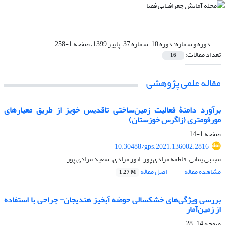
دوره و شماره:
دوره 10، شماره 37، پاییز 1399، صفحه 1-258
تعداد مقالات:
16
مقاله علمی پژوهشی
برآورد دامنۀ فعالیت زمین‌ساختی تاقدیس خویز از طریق معیارهای
مورفومتری (زاگرس خوزستان)
صفحه
1-14
10.30488/gps.2021.136002.2816
مجتبی یمانی، فاطمه مرادی پور، انور مرادی، سعید مرادی پور
مشاهده مقاله
اصل مقاله
1.27 M
بررسی ویژگی‌های خشکسالی حوضه آبخیز هندیجان- جراحی با استفاده
از زمین‌آمار
صفحه
14-28