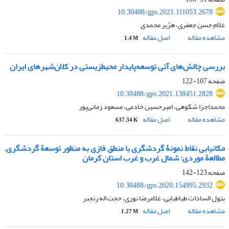
10.30488/gps.2021.111053.2678
غلام حسن جعفری، هژیر محمدی
مشاهده مقاله
اصل مقاله
1.4 M
بررسی چالش‌های آتی توسعه‌پایدار محیط‌زیستی‌ در کلان‌شهرهای ایران
صفحه
107-122
10.30488/gps.2021.138451.2828
محمداجزا شکوهی، امیرحسین خادمی، مسعود زمانی‌پور
مشاهده مقاله
اصل مقاله
637.34 K
مکانیابی نقاط نمونۀ گردشگری با منطق فازی به منظور توسعۀ گردشگری.
مطالعۀ موردی: شمال غرب و غرب استان کرمان
صفحه
123-142
10.30488/gps.2020.154995.2932
بتول السادات طباطبایی، غلامرضا نوری، حجت اله رنجبر
مشاهده مقاله
اصل مقاله
1.27 M