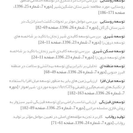
توسعه روستایی
بررسی اثرات گردشگری در توسعه اجتماعی مناطق
روستایی، مورد مطالعه: شهرستان مشگین‌شهر
[دوره 7، شماره 25، 1396،
صفحه 171-186]
توسعه روستایی
بررسی عوامل موثر بر تحولات کشت استراتژیک در
شهرستان گرگان
[دوره 7، شماره 26، 1396، صفحه 69-82]
توسعه شهری
بررسی توسعه کالبدی شهر زنجان با تاکید بر شاخصه های
توسعه درون زا
[دوره 7، شماره 23، 1396، صفحه 11-24]
توسعه مسکن شهری
بررسی توسعه کالبدی شهر زنجان با تاکید بر شاخصه
های توسعه درون زا
[دوره 7، شماره 23، 1396، صفحه 11-24]
توسعه منطقه ای
تحلیلی بر نابرابریهای توسعه بهداشتی و سلامت در منطقه
البرز جنوبی
[دوره 7، شماره 26، 1396، صفحه 49-68]
توسعه میان افزا
ارزیابی زمین های بایر به منظور توسعه میان افزا با استفاده
از تکنیک‌های تصمیم‌گیری تلفیقی وArcGIS( نمونه موردی: شهراهواز)
[دوره
7، شماره 26، 1396، صفحه 163-182]
توسعه‌ی فیزیکی
ارزیابی تناسب اراضی برای توسعه فیزیکی شهر سبزوار به
روش فازی سلسله مراتبی
[دوره 7، شماره 25، 1396، صفحه 89-102]
تولید رواناب
کاربرد تجزیه مؤلفه‌های اصلی در تعیین عوامل مؤثر بر تولید
رواناب
[دوره 7، شماره 24، 1396، صفحه 61-71]