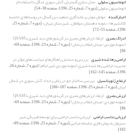
اتوماسیون سلولی
مدل سازی گسترش آتش سوزی جنگل با استفاده از
اتوماسیون سلولی
[دوره 7، شماره 25، 1396، صفحه 38-54]
اجبارکننده
عوامل موثر بر ماندگاری جمعیت بزرگسال در روستاها ی حاشیه
کلانشهرها « نمونه دهستان سولقان ـ شهرستان تهران»
[دوره 7، شماره 25،
1396، صفحه 55-72]
ادراک بصری
ارتقاء ارزش‌های بصری در کریدورهای دید شهری با QSAM
(نمونه موردی: میدان انقلاب زنجان)
[دوره 7، شماره 23، 1396، صفحه 69-
86]
اراضی رها شده شهری
بررسی و سنجش راهکارها و سیاست‌های مؤثر در
مدیریت اراضی رها شده شهری (نمونه موردی شهر ایلام)
[دوره 7، شماره 26،
1396، صفحه 145-162]
ارتفاع ژئوپتانسیل
بررسی ساختار جو در زمان رخداد آتش سوزی در شمال
ایران
[دوره 7، شماره 25، 1396، صفحه 187-206]
ارزش بصری
ارتقاء ارزش‌های بصری در کریدورهای دید شهری با QSAM
(نمونه موردی: میدان انقلاب زنجان)
[دوره 7، شماره 23، 1396، صفحه 69-
86]
ارزیابی تناسب اراضی
ارزیابی تناسب اراضی برای توسعه فیزیکی شهر
سبزوار به روش فازی سلسله مراتبی
[دوره 7، شماره 25، 1396، صفحه 89-
102]