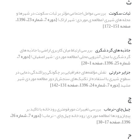
ث
ثبات سکونت
بررسی عوامل اجتماعی مؤثر بر ثبات سکونت در شهرها و
محله های شهری (مطالعه ی موردی: شهر اراک)
[دوره 7، شماره 23، 1396،
صفحه 151-172]
ج
جاذبه های گردشگری
بررسی ارتباط میان کاربری اراضی با جاذبه های
گردشگری با مدل آنتروپی محلی (مطالعه موردی : شهر اصفهان)
[دوره 7،
شماره 25، 1396، صفحه 1-20]
جزایر حرارتی
نقش مؤلفه‌های جغرافیایی بر چگونگی پراکندگی دمایی در
سطوح شهری با استفاده از تکنیک‌های سنجش‌ازدور مطالعه موردی شهر
مشهد
[دوره 7، شماره 24، 1396، صفحه 131-142]
چ
چهل‌چای‌-نرماب
بررسی تغییرات مورفومتری رودخانه با تاکید بر
پیچان‌رودها (مطالعه موردی: رودخانه چهل‌چای - نرماب)
[دوره 7، شماره 26،
1396، صفحه 17-30]
ح