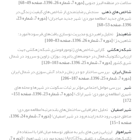
سلامت در منطقه البرز جنوبی
[دوره 7، شماره 26، 1396، صفحه 49-68]
شاخص های ذهنی
سنجش رضایتمندی از شاخص های کیفیت زندگی در
شهرهای جدید (مطالعه موردی: شهر جدید مهاجران)
[دوره 7، شماره 23،
1396، صفحه 53-68]
شاهیندژ
تحلیل راهبردی و مدیریت نوسازی بافت‌های فرسوده(مورد:
شاهین‌دژ)
[دوره 7، شماره 26، 1396، صفحه 83-100]
شبکه زهکشی
کارایی شاخص‌های ژئومورفومتری شبکه زهکشی جهت
ارزیابی تکتونیک فعال در حوضه‌های باغرود، بوژان ،زاوین و سررود در شمال
شرق کشور
[دوره 7، شماره 25، 1396، صفحه 103-120]
شمال ایران
بررسی ساختار جو در زمان رخداد آتش سوزی در شمال ایران
[دوره 7، شماره 25، 1396، صفحه 187-206]
شهر
بررسی عوامل اجتماعی مؤثر بر ثبات سکونت در شهرها و محله های
شهری (مطالعه ی موردی: شهر اراک)
[دوره 7، شماره 23، 1396، صفحه 151-
172]
شهر اصفهان
تحلیل جغرافیایی ساختمان‌های بلندمرتبه(مطالعه موردی:
مناطق جنوب رودخانه زاینده‌رود در شهر اصفهان)
[دوره 7، شماره 24، 1396،
صفحه 1-15]
شهراهواز
ارزیابی زمین های بایر به منظور توسعه میان افزا با استفاده از
تکنیک‌های تصمیم‌گیری تلفیقی وArcGIS( نمونه موردی: شهراهواز)
[دوره 7،