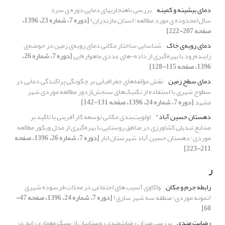
دمای بیشینه و کمینه
بررسی ناهنجاریهای دمایی دوره ی سرد
سال(محدوده ی مورد مطالعه: استان مازندران)
[دوره 7، شماره 23، 1396،
صفحه 207-222]
دمای رویه‌ی خاک
شناسایی ساختار مکانی دمای رویه‌ی زمین در حوضه‌ی
زاینده‌رود با بهره‌گیری از داده-های عددی ماهواره‌ایی
[دوره 7، شماره 26،
1396، صفحه 115-128]
دمای سطح زمین
نقش مؤلفه‌های جغرافیایی بر چگونگی پراکندگی دمایی در
سطوح شهری با استفاده از تکنیک‌های سنجش‌ازدور مطالعه موردی شهر
مشهد
[دوره 7، شماره 24، 1396، صفحه 131-142]
دهستان حسین آباد"
اولویت‌بندی مکانی توسعه کارآفرینی با تاکید بر
صنایع تبدیلی کشاورزی در مناطق روستایی با بهره‌گیری از مدل ویکور مطالعه
موردی: دهستان حسین آباد شهرستان انار
[دوره 7، شماره 26، 1396، صفحه
211-223]
ر
رابطه جرم و مکان
واکاوی آسیب های اجتماعی در محلات فرسوده شهری
(نمونه موردی: منطقه سه شهر ساری)
[دوره 7، شماره 24، 1396، صفحه 47-
60]
رضایت مندی
بررسی میزان رضایتمندی روستاییان از سبک معماری رایج در