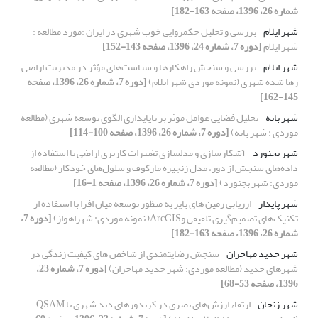
شماره 26، 1396، صفحه 163-182]
شهر ایلام
بررسی و تحلیل حکمروایی خوب شهری در ایران :مورد مطالعه :
شهر ایلام
[دوره 7، شماره 24، 1396، صفحه 143-152]
شهر ایلام
بررسی و سنجش راهکارها و سیاست‌های مؤثر در مدیریت اراضی
رها شده شهری (نمونه موردی شهر ایلام)
[دوره 7، شماره 26، 1396، صفحه
145-162]
شهر بانه
تحلیل فضایی عوامل موثر بر ناپایداری الگوی توسعه شهری (مطالعه
موردی : شهر بانه)
[دوره 7، شماره 26، 1396، صفحه 100-114]
شهر بجنورد
آشکارسازی و مدلسازی تغییرات کاربری اراضی با استفاده از
داده‌های سنجش از دور، مدل زنجیره مارکوف و سلول‌های خودکار (مطالعه
موردی: شهر بجنورد)
[دوره 7، شماره 26، 1396، صفحه 1-16]
شهر پایدار
ارزیابی زمین های بایر به منظور توسعه میان افزا با استفاده از
تکنیک‌های تصمیم‌گیری تلفیقی وArcGIS( نمونه موردی: شهراهواز)
[دوره 7،
شماره 26، 1396، صفحه 163-182]
شهر جدید مهاجران
سنجش رضایتمندی از شاخص های کیفیت زندگی در
شهرهای جدید (مطالعه موردی: شهر جدید مهاجران)
[دوره 7، شماره 23،
1396، صفحه 53-68]
شهر زنجان
ارتقاء ارزش‌های بصری در کریدورهای دید شهری با QSAM