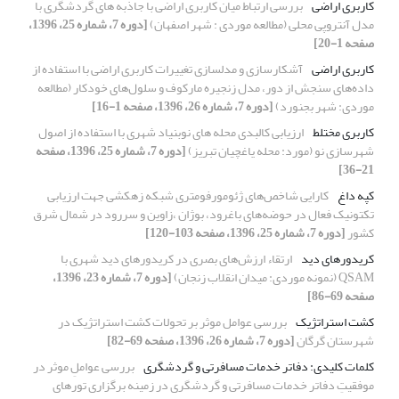
کاربری اراضی
بررسی ارتباط میان کاربری اراضی با جاذبه های گردشگری با
مدل آنتروپی محلی (مطالعه موردی : شهر اصفهان)
[دوره 7، شماره 25، 1396،
صفحه 1-20]
کاربری اراضی
آشکارسازی و مدلسازی تغییرات کاربری اراضی با استفاده از
داده‌های سنجش از دور، مدل زنجیره مارکوف و سلول‌های خودکار (مطالعه
موردی: شهر بجنورد)
[دوره 7، شماره 26، 1396، صفحه 1-16]
کاربری مختلط
ارزیابی کالبدی محله های نوبنیاد شهری با استفاده از اصول
شهرسازی نو (مورد: محله یاغچیان تبریز)
[دوره 7، شماره 25، 1396، صفحه
21-36]
کپه داغ
کارایی شاخص‌های ژئومورفومتری شبکه زهکشی جهت ارزیابی
تکتونیک فعال در حوضه‌های باغرود، بوژان ،زاوین و سررود در شمال شرق
کشور
[دوره 7، شماره 25، 1396، صفحه 103-120]
کریدورهای دید
ارتقاء ارزش‌های بصری در کریدورهای دید شهری با
QSAM (نمونه موردی: میدان انقلاب زنجان)
[دوره 7، شماره 23، 1396،
صفحه 69-86]
کشت استراتژیک
بررسی عوامل موثر بر تحولات کشت استراتژیک در
شهرستان گرگان
[دوره 7، شماره 26، 1396، صفحه 69-82]
کلمات کلیدی: دفاتر خدمات مسافرتی و گردشگری
بررسی عواملِ موثر در
موفقیتِ دفاتر خدمات مسافرتی و گردشگری در زمینه برگزاری تورهای