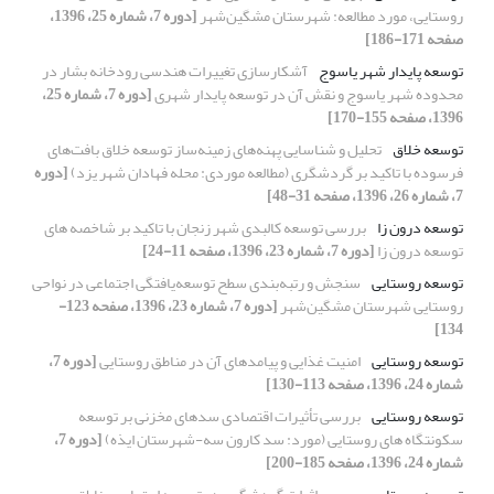
روستایی، مورد مطالعه: شهرستان مشگین‌شهر
[دوره 7، شماره 25، 1396،
صفحه 171-186]
توسعه پایدار شهر یاسوج
آشکارسازی تغییرات هندسی رودخانه بشار در
محدوده شهر یاسوج و نقش آن در توسعه پایدار شهری
[دوره 7، شماره 25،
1396، صفحه 155-170]
توسعه خلاق
تحلیل و شناسایی پهنه‌های زمینه‌ساز توسعه خلاق بافت‌های
فرسوده با تاکید بر گردشگری (مطالعه موردی: محله فهادان شهر یزد)
[دوره
7، شماره 26، 1396، صفحه 31-48]
توسعه درون زا
بررسی توسعه کالبدی شهر زنجان با تاکید بر شاخصه های
توسعه درون زا
[دوره 7، شماره 23، 1396، صفحه 11-24]
توسعه روستایی
سنجش و رتبه‌بندی سطح توسعه‌یافتگی اجتماعی در نواحی
روستایی شهرستان مشگین‌شهر
[دوره 7، شماره 23، 1396، صفحه 123-
134]
توسعه روستایی
امنیت غذایی و پیامدهای آن در مناطق روستایی
[دوره 7،
شماره 24، 1396، صفحه 113-130]
توسعه روستایی
بررسی تأثیرات اقتصادی سدهای مخزنی بر توسعه
سکونتگاه های روستایی (مورد: سد کارون سه-شهرستان ایذه)
[دوره 7،
شماره 24، 1396، صفحه 185-200]