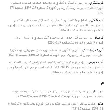
گردشگری
بررسی اثرات گردشگری در توسعه اجتماعی مناطق روستایی،
مورد مطالعه: شهرستان مشگین‌شهر
[دوره 7، شماره 25، 1396، صفحه 171-
186]
گردشگری
تحلیل و شناسایی پهنه‌های زمینه‌ساز توسعه خلاق بافت‌های
فرسوده با تاکید بر گردشگری (مطالعه موردی: محله فهادان شهر یزد)
[دوره
7، شماره 26، 1396، صفحه 31-48]
گرمباد
بررسی ساختار جو در زمان رخداد آتش سوزی در شمال ایران
[دوره 7، شماره 25، 1396، صفحه 187-206]
گروه های امدادی
کاربرد الگوریتم اجتماع مورچه در مسیریابی بهینه گروه
های امدادی بین شهری بین‌شهری
[دوره 7، شماره 23، 1396، صفحه 41-52]
گنبدکاووس
ارزیابی و پیش‌بینی تغییرات و پراکنش افقی شهرها با استفاده
از تصاویر چند زمانه و مدل CA_MARKOVمطالعه موردی: شهر گنبدکاووس
[دوره 7، شماره 23، 1396، صفحه 25-40]
م
مازندران
بررسی ناهنجاریهای دمایی دوره ی سرد سال(محدوده ی مورد
مطالعه: استان مازندران)
[دوره 7، شماره 23، 1396، صفحه 207-222]
ماکو
مکانیابی دفن زباله در شهر ماکو به روش فازی وبولین
[دوره 7، شماره
24، 1396، صفحه 87-98]