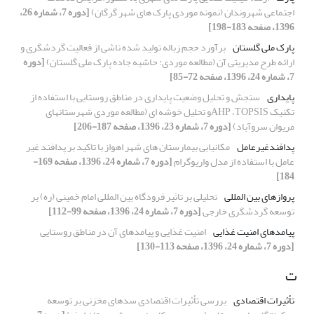
اجتماعی شهروندان‎ ‎‏(نمونه موردی پارک های شهر ‏گرگان)‏
[دوره 7، شماره 26،
1396، صفحه 183-198]
پارک ملی گلستان
برآورد حجم زباله تولید شده ناشی از فعالیت گردشگری و
ارائه طرح مدیریتی آن (مطالعه موردی: حاشیه جاده پارک ملی گلستان)
[دوره
7، شماره 24، 1396، صفحه 72-85]
پایداری
سنجش و تحلیل وضعیت پایداری در مناطق روستایی با استفاده از
تکنیک AHP ،TOPSISو تحلیل خوشه ای (مطالعه موردی شهرستانهای
مریوان سروآباد)
[دوره 7، شماره 23، 1396، صفحه 187-206]
پدافندغیرعامل
مکانیابی بیمارستان های شهر اهواز با تاکید بر پدافند غیر
عامل با استفاده از مدل واریوگرام
[دوره 7، شماره 24، 1396، صفحه 169-
184]
پروازهای بین المللی
تحلیلی بر تاثیر فرودگاه بین المللی امام خمینی (ره) بر
توسعه گردشگری خارجی
[دوره 7، شماره 24، 1396، صفحه 99-112]
پیامدهای امنیت غذایی
امنیت غذایی و پیامدهای آن در مناطق روستایی
[دوره 7، شماره 24، 1396، صفحه 113-130]
ت
تأثیرات اقتصادی
بررسی تأثیرات اقتصادی سدهای مخزنی بر توسعه