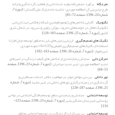
تفرجگاه
برآورد حجم زباله تولید شده ناشی از فعالیت گردشگری و ارائه
طرح مدیریتی آن (مطالعه موردی: حاشیه جاده پارک ملی گلستان)
[دوره 7،
شماره 24، 1396، صفحه 72-85]
تکتونیک
کارایی شاخص‌های ژئومورفومتری شبکه زهکشی جهت ارزیابی
تکتونیک فعال در حوضه‌های باغرود، بوژان ،زاوین و سررود در شمال شرق
کشور
[دوره 7، شماره 25، 1396، صفحه 103-120]
تکنیک های تصمیم گیری
ارزیابی زمین های بایر به منظور توسعه میان افزا با
استفاده از تکنیک‌های تصمیم‌گیری تلفیقی وArcGIS( نمونه موردی:
شهراهواز)
[دوره 7، شماره 26، 1396، صفحه 163-182]
تمرکززدایی
سنجش رضایتمندی از شاخص های کیفیت زندگی در شهرهای
جدید (مطالعه موردی: شهر جدید مهاجران)
[دوره 7، شماره 23، 1396، صفحه
53-68]
تور داخلی
بررسی عواملِ موثر در موفقیتِ دفاتر خدمات مسافرتی و
گردشگری در زمینه برگزاری تورهای داخلی در شهر مشهد
[دوره 7، شماره
25، 1396، صفحه 207-220]
توسعه اجتماعی
سنجش و رتبه‌بندی سطح توسعه‌یافتگی اجتماعی در نواحی
روستایی شهرستان مشگین‌شهر
[دوره 7، شماره 23، 1396، صفحه 123-
134]
توسعه اجتماعی
بررسی اثرات گردشگری در توسعه اجتماعی مناطق