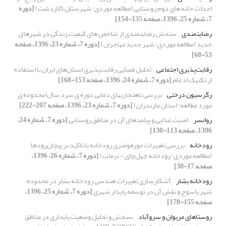
احداث خانه های دوم روستایی (مطالعه موردی: شهرستان کلاردشت)
[دوره
7، شماره 25، 1396، صفحه 135-154]
رضایتمندی
سنجش رضایتمندی از شاخص های کیفیت زندگی در شهرهای
جدید (مطالعه موردی: شهر جدید مهاجران)
[دوره 7، شماره 23، 1396، صفحه
53-68]
رقابت‌پذیری اجتماعی
تحلیل فضایی رقابت‌پذیری استان‌های ایران با استفاده
از تکنیک ادغام
[دوره 7، شماره 24، 1396، صفحه 153-168]
رگرسیون درختی
بررسی ناهنجاریهای دمایی دوره ی سرد سال(محدوده ی
مورد مطالعه: استان مازندران)
[دوره 7، شماره 23، 1396، صفحه 207-222]
روانسر
امنیت غذایی و پیامدهای آن در مناطق روستایی
[دوره 7، شماره 24،
1396، صفحه 113-130]
رودخانه
بررسی تغییرات مورفومتری رودخانه با تاکید بر پیچان‌رودها
(مطالعه موردی: رودخانه چهل‌چای - نرماب)
[دوره 7، شماره 26، 1396،
صفحه 17-30]
رودخانه بشار
آشکارسازی تغییرات هندسی رودخانه بشار در محدوده
شهر یاسوج و نقش آن در توسعه پایدار شهری
[دوره 7، شماره 25، 1396،
صفحه 155-170]
روستاهای مریوان و سروآباد
سنجش و تحلیل وضعیت پایداری در مناطق