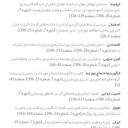
ارومیه
سنجش عوامل موثر در ایجاد معنای مکان از دیدگاه کاربران و
شهرسازان (نمونه موردی: میدان انقلاب و ولایت فقیه ارومیه)
[دوره 7،
شماره 26، 1396، صفحه 129-144]
اصفهان
بررسی ارتباط میان کاربری اراضی با جاذبه های گردشگری با مدل
آنتروپی محلی (مطالعه موردی : شهر اصفهان)
[دوره 7، شماره 25، 1396،
صفحه 1-20]
اقتصادی
تحلیل فضایی رقابت‌پذیری استان‌های ایران با استفاده از تکنیک
ادغام
[دوره 7، شماره 24، 1396، صفحه 153-168]
البرز جنوبی
تحلیلی بر نابرابریهای توسعه بهداشتی و سلامت در منطقه البرز
جنوبی
[دوره 7، شماره 26، 1396، صفحه 49-68]
الگوریتم اجتماع مورچه
کاربرد الگوریتم اجتماع مورچه در مسیریابی بهینه
گروه های امدادی بین شهری بین‌شهری
[دوره 7، شماره 23، 1396، صفحه 41-
52]
امنیت غذایی
امنیت غذایی و پیامدهای آن در مناطق روستایی
[دوره 7،
شماره 24، 1396، صفحه 113-130]
اهواز
مکانیابی بیمارستان های شهر اهواز با تاکید بر پدافند غیر عامل با
استفاده از مدل واریوگرام
[دوره 7، شماره 24، 1396، صفحه 169-184]
ایران
ارزیابی تغییر دمای بیشینه و کمینه فصلی ایران
[دوره 7، شماره 23،
1396، صفحه 1-10]