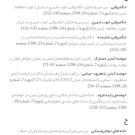
حکمروایی
بررسی و تحلیل حکمروایی خوب شهری در ایران :مورد مطالعه :
شهر ایلام
[دوره 7، شماره 24، 1396، صفحه 143-152]
حکمروایی خوب شهری
بررسی و تحلیل حکمروایی خوب شهری در ایران
:مورد مطالعه : شهر ایلام
[دوره 7، شماره 24، 1396، صفحه 143-152]
حکمروایی شایسته
حکمروایی شایسته مبتنی بر سرمایه اجتماعی در
مدیریت روستایی در شهرستان جویبار
[دوره 7، شماره 23، 1396، صفحه
105-122]
حوضه آبخیز حصارک
کاربرد تجزیه مؤلفه‌های اصلی در تعیین عوامل مؤثر بر
تولید رواناب
[دوره 7، شماره 24، 1396، صفحه 61-71]
حوضه آبخیز شاهرود-میامی
برآورد میزان فرسایش خاک در حوضه آبخیز
شاهرود - میامی با استفاده از مدل SLEMSA و تکنیک GIS
[دوره 7، شماره
24، 1396، صفحه 15-34]
حوضه‌ی زاینده‌رود
شناسایی ساختار مکانی دمای رویه‌ی زمین در حوضه‌ی
زاینده‌رود با بهره‌گیری از داده-های عددی ماهواره‌ایی
[دوره 7، شماره 26،
1396، صفحه 115-128]
خ
خانه های دوم روستایی
بررسی میزان رضایتمندی روستاییان از سبک