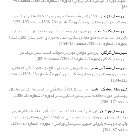
(نمونه موردی: میدان انقلاب زنجان)
[دوره 7، شماره 23، 1396، صفحه 69-
86]
شهرستان جویبار
حکمروایی شایسته مبتنی بر سرمایه اجتماعی در مدیریت
روستایی در شهرستان جویبار
[دوره 7، شماره 23، 1396، صفحه 105-122]
شهرستان کلاردشت
بررسی میزان رضایتمندی روستاییان از سبک معماری
رایج در احداث خانه های دوم روستایی (مطالعه موردی: شهرستان کلاردشت)
[دوره 7، شماره 25، 1396، صفحه 135-154]
شهرستان گرگان
بررسی عوامل موثر بر تحولات کشت استراتژیک در
شهرستان گرگان
[دوره 7، شماره 26، 1396، صفحه 69-82]
شهرستان مشگین شهر
سنجش و رتبه‌بندی سطح توسعه‌یافتگی اجتماعی
در نواحی روستایی شهرستان مشگین‌شهر
[دوره 7، شماره 23، 1396، صفحه
123-134]
شهرستان مشگین شهر
بررسی اثرات گردشگری در توسعه اجتماعی مناطق
روستایی، مورد مطالعه: شهرستان مشگین‌شهر
[دوره 7، شماره 25، 1396،
صفحه 171-186]
شهرستان ورامین
ارزیابی کیفیت خدمات بنیاد مسکن انقلاب اسلامی ایران
بر اساس مدل سروکوال (مطالعه موردی: سکونتگاه‌های روستایی دهستان‌
ولی آباد و بهنام پازوکی جنوبی شهرستان ورامین)
[دوره 7، شماره 23، 1396،
صفحه 87-104]