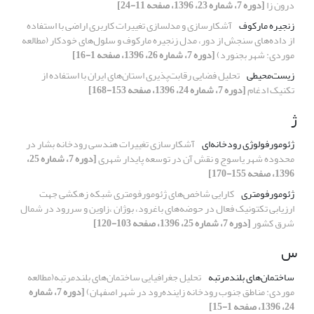
درون زا
[دوره 7، شماره 23، 1396، صفحه 11-24]
زنجیره مارکوف
آشکارسازی و مدلسازی تغییرات کاربری اراضی با استفاده
از داده‌های سنجش از دور، مدل زنجیره مارکوف و سلول‌های خودکار (مطالعه
موردی: شهر بجنورد)
[دوره 7، شماره 26، 1396، صفحه 1-16]
زیست‌محیطی
تحلیل فضایی رقابت‌پذیری استان‌های ایران با استفاده از
تکنیک ادغام
[دوره 7، شماره 24، 1396، صفحه 153-168]
ژ
ژئومورفولوژی رودخانه‌ای
آشکارسازی تغییرات هندسی رودخانه بشار در
محدوده شهر یاسوج و نقش آن در توسعه پایدار شهری
[دوره 7، شماره 25،
1396، صفحه 155-170]
ژئومورفومتری
کارایی شاخص‌های ژئومورفومتری شبکه زهکشی جهت
ارزیابی تکتونیک فعال در حوضه‌های باغرود، بوژان ،زاوین و سررود در شمال
شرق کشور
[دوره 7، شماره 25، 1396، صفحه 103-120]
س
ساختمان‌های بلندمرتبه
تحلیل جغرافیایی ساختمان‌های بلندمرتبه(مطالعه
موردی: مناطق جنوب رودخانه زاینده‌رود در شهر اصفهان)
[دوره 7، شماره
24، 1396، صفحه 1-15]