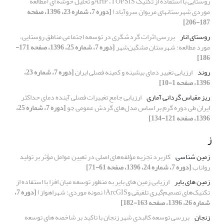
روستایی با استفاده از تکنیک AHP ،TOPSISو تحلیل خوشه ای (مطالعه
موردی شهرستانهای مریوان سروآباد)
[دوره 7، شماره 23، 1396، صفحه
187-206]
روستای انار
بررسی اثرات گردشگری در توسعه اجتماعی مناطق روستایی،
مورد مطالعه: شهرستان مشگین‌شهر
[دوره 7، شماره 25، 1396، صفحه 171-
186]
روند
ارزیابی تغییر دمای بیشینه و کمینه فصلی ایران
[دوره 7، شماره 23،
1396، صفحه 1-10]
ریز مقیاس گردانی آماری
ارزیابی جامع تغییرات فصلی آینده دمای حداکثر
ایران طی دوره گرم بر اساس مدل‌های گردش عمومی جو
[دوره 7، شماره 25،
1396، صفحه 121-134]
ز
زمین شناسی
کاربرد تجزیه مؤلفه‌های اصلی در تعیین عوامل مؤثر بر تولید
رواناب
[دوره 7، شماره 24، 1396، صفحه 61-71]
زمین های بایر
ارزیابی زمین های بایر به منظور توسعه میان افزا با استفاده از
تکنیک‌های تصمیم‌گیری تلفیقی وArcGIS( نمونه موردی: شهراهواز)
[دوره 7،
شماره 26، 1396، صفحه 163-182]
زنجان
بررسی توسعه کالبدی شهر زنجان با تاکید بر شاخصه های توسعه