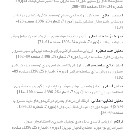
سکونتگاه های روستایی (مورد: سد کارون سه-شهرستان ایذه)
[دوره 7،
شماره 24، 1396، صفحه 185-200]
تاپسیس فازی
سنجش و رتبه‌بندی سطح توسعه‌یافتگی اجتماعی در نواحی
روستایی شهرستان مشگین‌شهر
[دوره 7، شماره 23، 1396، صفحه 123-
134]
تجزیه مؤلفه های اصلی
کاربرد تجزیه مؤلفه‌های اصلی در تعیین عوامل مؤثر
بر تولید رواناب
[دوره 7، شماره 24، 1396، صفحه 61-71]
تحلیل چند متغیّره
ارزیابی تناسب اراضی برای توسعه فیزیکی شهر سبزوار
به روش فازی سلسله مراتبی
[دوره 7، شماره 25، 1396، صفحه 89-102]
تحلیل فازی سلسله مراتبی
ارزیابی تناسب اراضی برای توسعه فیزیکی شهر
سبزوار به روش فازی سلسله مراتبی
[دوره 7، شماره 25، 1396، صفحه 89-
102]
تحلیل فضایی
تحلیل فضایی عوامل موثر بر ناپایداری الگوی توسعه شهری
(مطالعه موردی : شهر بانه)
[دوره 7، شماره 26، 1396، صفحه 100-114]
تحلیل فضایی- مکانی
ارتقاء ارزش‌های بصری در کریدورهای دید شهری با
QSAM (نمونه موردی: میدان انقلاب زنجان)
[دوره 7، شماره 23، 1396،
صفحه 69-86]
تراکم
ارزیابی کالبدی محله های نوبنیاد شهری با استفاده از اصول
شهرسازی نو (مورد: محله یاغچیان تبریز)
[دوره 7، شماره 25، 1396، صفحه