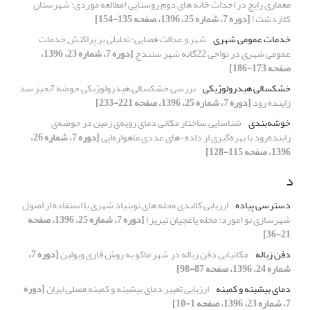
معماری رایج در احداث خانه های دوم روستایی (مطالعه موردی: شهرستان
کلاردشت)
[دوره 7، شماره 25، 1396، صفحه 135-154]
خدمات عمومی شهری
شهر و عدالت فضایی؛ تحلیلی بر پراکنش خدمات
عمومی شهری در نواحی 22گانه شهر سنندج
[دوره 7، شماره 23، 1396،
صفحه 173-186]
خشکسالی هیدرولوژیکی
بررسی خشکسالی هیدرولوژیکی حوضه آبخیز سد
زاینده رود
[دوره 7، شماره 25، 1396، صفحه 221-233]
خوشه‌بندی
شناسایی ساختار مکانی دمای رویه‌ی زمین در حوضه‌ی
زاینده‌رود با بهره‌گیری از داده-های عددی ماهواره‌ایی
[دوره 7، شماره 26،
1396، صفحه 115-128]
د
دسترسی پیاده
ارزیابی کالبدی محله های نوبنیاد شهری با استفاده از اصول
شهرسازی نو (مورد: محله یاغچیان تبریز)
[دوره 7، شماره 25، 1396، صفحه
21-36]
دفن زباله
مکانیابی دفن زباله در شهر ماکو به روش فازی وبولین
[دوره 7،
شماره 24، 1396، صفحه 87-98]
دمای بیشینه و کمینه
ارزیابی تغییر دمای بیشینه و کمینه فصلی ایران
[دوره
7، شماره 23، 1396، صفحه 1-10]