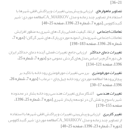
21-36]
تصاویر ماهواره‌ای
ارزیابی و پیش‌بینی تغییرات و پراکنش افقی شهرها با
استفاده از تصاویر چند زمانه و مدل CA_MARKOVمطالعه موردی: شهر
گنبدکاووس
[دوره 7، شماره 23، 1396، صفحه 25-40]
تعاملات اجتماعی
ارتقاء کیفیت فضایی پارک های شهری به منظور افزایش
تعاملات اجتماعی شهروندان‎ ‎‏(نمونه موردی پارک های شهر ‏گرگان)‏
[دوره 7،
شماره 26، 1396، صفحه 183-198]
تغییرات دمای حداکثر
ارزیابی جامع تغییرات فصلی آینده دمای حداکثر ایران
طی دوره گرم بر اساس مدل‌های گردش عمومی جو
[دوره 7، شماره 25،
1396، صفحه 121-134]
تغییرات مورفومتری
بررسی تغییرات مورفومتری رودخانه با تاکید بر
پیچان‌رودها (مطالعه موردی: رودخانه چهل‌چای - نرماب)
[دوره 7، شماره 26،
1396، صفحه 17-30]
تغییرات هندسی
آشکارسازی تغییرات هندسی رودخانه بشار در محدوده
شهر یاسوج و نقش آن در توسعه پایدار شهری
[دوره 7، شماره 25، 1396،
صفحه 155-170]
تغییر کاربری
ارزیابی و پیش‌بینی تغییرات و پراکنش افقی شهرها با استفاده
از تصاویر چند زمانه و مدل CA_MARKOVمطالعه موردی: شهر گنبدکاووس
[دوره 7، شماره 23، 1396، صفحه 25-40]