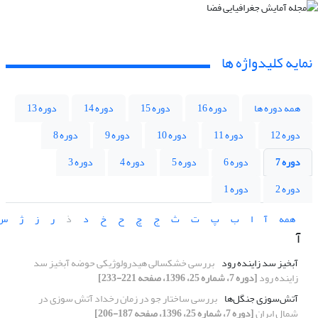
نمایه کلیدواژه ها
همه دوره ها
دوره 16
دوره 15
دوره 14
دوره 13
دوره 12
دوره 11
دوره 10
دوره 9
دوره 8
دوره 7
دوره 6
دوره 5
دوره 4
دوره 3
دوره 2
دوره 1
همه
آ
ا
ب
پ
ت
ث
ج
چ
ح
خ
د
ذ
ر
ز
ژ
س
آ
آبخیز سد زاینده رود
بررسی خشکسالی هیدرولوژیکی حوضه آبخیز سد
زاینده رود
[دوره 7، شماره 25، 1396، صفحه 221-233]
آتش‌سوزی جنگل‌ها
بررسی ساختار جو در زمان رخداد آتش سوزی در
شمال ایران
[دوره 7، شماره 25، 1396، صفحه 187-206]