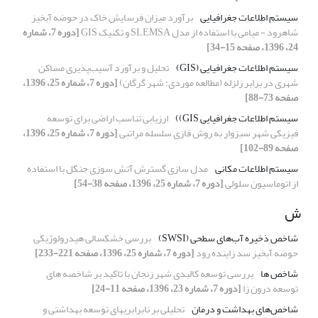
سیستم اطلاعات جغرافیایی
برآورد میزان فرسایش خاک در حوضه آبخیز
شاهرود - میامی با استفاده از مدل SLEMSA و تکنیک GIS
[دوره 7، شماره
24، 1396، صفحه 15-34]
سیستم اطلاعات جغرافیایی (GIS)
تحلیل و برآورد آسیب‌پذیری مساکن
شهری در برابر زلزله (مطالعه موردی: شهر گرگان)
[دوره 7، شماره 25، 1396،
صفحه 73-88]
سیستم اطلاعات جغرافیایی GIS))
ارزیابی تناسب اراضی برای توسعه
فیزیکی شهر سبزوار به روش فازی سلسله مراتبی
[دوره 7، شماره 25، 1396،
صفحه 89-102]
سیستم اطلاعات مکانی
مدل سازی گسترش آتش سوزی جنگل با استفاده
از اتوماسیون سلولی
[دوره 7، شماره 25، 1396، صفحه 38-54]
ش
شاخص ذخیره آب‌های سطحی (SWSI)
بررسی خشکسالی هیدرولوژیکی
حوضه آبخیز سد زاینده رود
[دوره 7، شماره 25، 1396، صفحه 221-233]
شاخص ها
بررسی توسعه کالبدی شهر زنجان با تاکید بر شاخصه های
توسعه درون زا
[دوره 7، شماره 23، 1396، صفحه 11-24]
شاخص‌های بهداشت و درمان
تحلیلی بر نابرابریهای توسعه بهداشتی و