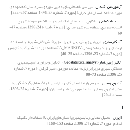
آزمون من-کندال
بررسی ناهنجاریهای دمایی دوره ی سرد سال(محدوده ی
مورد مطالعه: استان مازندران)
[دوره 7، شماره 23، 1396، صفحه 207-222]
آسیب اجتماعی
واکاوی آسیب های اجتماعی در محلات فرسوده شهری
(نمونه موردی: منطقه سه شهر ساری)
[دوره 7، شماره 24، 1396، صفحه 47-
60]
آشکارسازی
ارزیابی و پیش‌بینی تغییرات و پراکنش افقی شهرها با استفاده
از تصاویر چند زمانه و مدل CA_MARKOVمطالعه موردی: شهر گنبدکاووس
[دوره 7، شماره 23، 1396، صفحه 25-40]
آنالیز زمین‌آمار (Geostatistical analyst)
تحلیل و برآورد آسیب‌پذیری
مساکن شهری در برابر زلزله (مطالعه موردی: شهر گرگان)
[دوره 7، شماره
25، 1396، صفحه 73-88]
آنتروپی محلی
بررسی ارتباط میان کاربری اراضی با جاذبه های گردشگری با
مدل آنتروپی محلی (مطالعه موردی : شهر اصفهان)
[دوره 7، شماره 25، 1396،
صفحه 1-20]
ا
ا ایران
تحلیل فضایی رقابت‌پذیری استان‌های ایران با استفاده از تکنیک
ادغام
[دوره 7، شماره 24، 1396، صفحه 153-168]