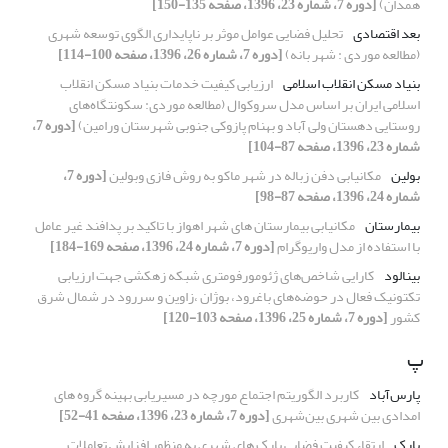
همدان)
[دوره 7، شماره 23، 1396، صفحه 135-150]
بعد اقتصادی
تحلیل فضایی عوامل موثر بر ناپایداری الگوی توسعه شهری
(مطالعه موردی : شهر بانه)
[دوره 7، شماره 26، 1396، صفحه 100-114]
بنیاد مسکن انقلاب اسلامی
ارزیابی کیفیت خدمات بنیاد مسکن انقلاب
اسلامی ایران بر اساس مدل سروکوال (مطالعه موردی: سکونتگاه‌های
روستایی دهستان‌ ولی آباد و بهنام پازوکی جنوبی شهرستان ورامین)
[دوره 7،
شماره 23، 1396، صفحه 87-104]
بولین
مکانیابی دفن زباله در شهر ماکو به روش فازی وبولین
[دوره 7،
شماره 24، 1396، صفحه 87-98]
بیمارستان
مکانیابی بیمارستان های شهر اهواز با تاکید بر پدافند غیر عامل
با استفاده از مدل واریوگرام
[دوره 7، شماره 24، 1396، صفحه 169-184]
بینالود
کارایی شاخص‌های ژئومورفومتری شبکه زهکشی جهت ارزیابی
تکتونیک فعال در حوضه‌های باغرود، بوژان ،زاوین و سررود در شمال شرق
کشور
[دوره 7، شماره 25، 1396، صفحه 103-120]
پ
پارس‌آباد
کاربرد الگوریتم اجتماع مورچه در مسیریابی بهینه گروه های
امدادی بین شهری بین‌شهری
[دوره 7، شماره 23، 1396، صفحه 41-52]
پارک
ارتقاء کیفیت فضایی پارک های شهری به منظور افزایش تعاملات