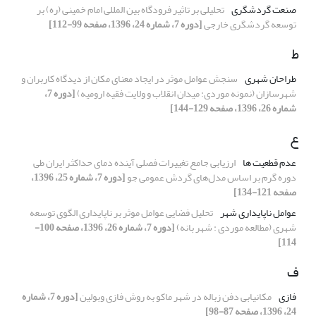
صنعت گردشگری
تحلیلی بر تاثیر فرودگاه بین المللی امام خمینی (ره) بر
توسعه گردشگری خارجی
[دوره 7، شماره 24، 1396، صفحه 99-112]
ط
طراحان شهری
سنجش عوامل موثر در ایجاد معنای مکان از دیدگاه کاربران و
شهرسازان (نمونه موردی: میدان انقلاب و ولایت فقیه ارومیه)
[دوره 7،
شماره 26، 1396، صفحه 129-144]
ع
عدم قطعیت ها
ارزیابی جامع تغییرات فصلی آینده دمای حداکثر ایران طی
دوره گرم بر اساس مدل‌های گردش عمومی جو
[دوره 7، شماره 25، 1396،
صفحه 121-134]
عوامل ناپایداری شهر
تحلیل فضایی عوامل موثر بر ناپایداری الگوی توسعه
شهری (مطالعه موردی : شهر بانه)
[دوره 7، شماره 26، 1396، صفحه 100-
114]
ف
فازی
مکانیابی دفن زباله در شهر ماکو به روش فازی وبولین
[دوره 7، شماره
24، 1396، صفحه 87-98]