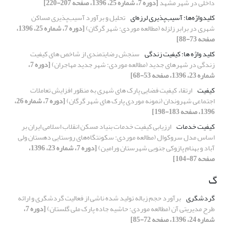
داخلی در شهر مشهد
[دوره 7، شماره 25، 1396، صفحه 207-220]
کلیدواژه‌ها: آسیب‌پذیری لرزه‌ای
تحلیل و برآورد آسیب‌پذیری مساکن
شهری در برابر زلزله (مطالعه موردی: شهر گرگان)
[دوره 7، شماره 25، 1396،
صفحه 73-88]
کلید واژه ها: کیفیت زندگی
سنجش رضایتمندی از شاخص های کیفیت
زندگی در شهرهای جدید (مطالعه موردی: شهر جدید مهاجران)
[دوره 7،
شماره 23، 1396، صفحه 53-68]
کیفیت
ارتقاء کیفیت فضایی پارک های شهری به منظور افزایش تعاملات
اجتماعی شهروندان‎ ‎‏(نمونه موردی پارک های شهر ‏گرگان)‏
[دوره 7، شماره 26،
1396، صفحه 183-198]
کیفیت خدمات
ارزیابی کیفیت خدمات بنیاد مسکن انقلاب اسلامی ایران بر
اساس مدل سروکوال (مطالعه موردی: سکونتگاه‌های روستایی دهستان‌ ولی
آباد و بهنام پازوکی جنوبی شهرستان ورامین)
[دوره 7، شماره 23، 1396،
صفحه 87-104]
گ
گردشگری
برآورد حجم زباله تولید شده ناشی از فعالیت گردشگری و ارائه
طرح مدیریتی آن (مطالعه موردی: حاشیه جاده پارک ملی گلستان)
[دوره 7،
شماره 24، 1396، صفحه 72-85]