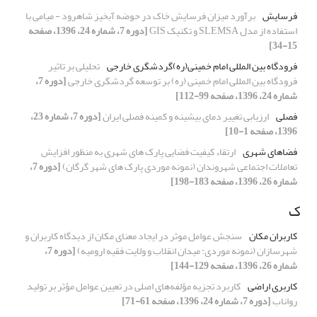
فرسایش
برآورد میزان فرسایش خاک در حوضه آبخیز شاهرود - میامی با
استفاده از مدل SLEMSA و تکنیک GIS
[دوره 7، شماره 24، 1396، صفحه
15-34]
فرودگاه بین المللی امام خمینی(ره)گردشگری خارجی
تحلیلی بر تاثیر
فرودگاه بین المللی امام خمینی (ره) بر توسعه گردشگری خارجی
[دوره 7،
شماره 24، 1396، صفحه 99-112]
فصلی
ارزیابی تغییر دمای بیشینه و کمینه فصلی ایران
[دوره 7، شماره 23،
1396، صفحه 1-10]
فضاهای شهری
ارتقاء کیفیت فضایی پارک های شهری به منظور افزایش
تعاملات اجتماعی شهروندان‎ ‎‏(نمونه موردی پارک های شهر ‏گرگان)‏
[دوره 7،
شماره 26، 1396، صفحه 183-198]
ک
کاربران مکان
سنجش عوامل موثر در ایجاد معنای مکان از دیدگاه کاربران و
شهرسازان (نمونه موردی: میدان انقلاب و ولایت فقیه ارومیه)
[دوره 7،
شماره 26، 1396، صفحه 129-144]
کاربری اراضی
کاربرد تجزیه مؤلفه‌های اصلی در تعیین عوامل مؤثر بر تولید
رواناب
[دوره 7، شماره 24، 1396، صفحه 61-71]