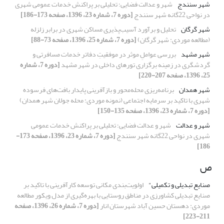
شهر سنندج
شهر و عدالت فضایی؛ تحلیلی بر پراکنش خدمات عمومی شهری
در نواحی 22گانه شهر سنندج
[دوره 7، شماره 23، 1396، صفحه 173-186]
شهر گرگان
تحلیل و برآورد آسیب‌پذیری مساکن شهری در برابر زلزله
(مطالعه موردی: شهر گرگان)
[دوره 7، شماره 25، 1396، صفحه 73-88]
شهر مشهد
بررسی عواملِ موثر در موفقیتِ دفاتر خدمات مسافرتی و
گردشگری در زمینه برگزاری تورهای داخلی در شهر مشهد
[دوره 7، شماره
25، 1396، صفحه 207-220]
شهر همدان
برنامه‌ریزی محله‌محور و بازآفرینی پایدار بافت‌های فرسوده
شهری با تاکید بر سرمایه اجتماعی (نمونه موردی: محله جولان شهر همدان)
[دوره 7، شماره 23، 1396، صفحه 135-150]
شهر و عدالت
شهر و عدالت فضایی؛ تحلیلی بر پراکنش خدمات عمومی
شهری در نواحی 22گانه شهر سنندج
[دوره 7، شماره 23، 1396، صفحه 173-
186]
ص
صنایع تبدیلی و تکمیلی"
اولویت‌بندی مکانی توسعه کارآفرینی با تاکید بر
صنایع تبدیلی کشاورزی در مناطق روستایی با بهره‌گیری از مدل ویکور مطالعه
موردی: دهستان حسین آباد شهرستان انار
[دوره 7، شماره 26، 1396، صفحه
211-223]