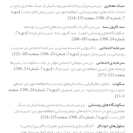
سبک معماری
بررسی میزان رضایتمندی روستاییان از سبک معماری رایج در
احداث خانه های دوم روستایی (مطالعه موردی: شهرستان کلاردشت)
[دوره
7، شماره 25، 1396، صفحه 135-154]
سد کارون سه
بررسی تأثیرات اقتصادی سدهای مخزنی بر توسعه
سکونتگاه های روستایی (مورد: سد کارون سه-شهرستان ایذه)
[دوره 7،
شماره 24، 1396، صفحه 185-200]
سرمایه اجتماعی
حکمروایی شایسته مبتنی بر سرمایه اجتماعی در مدیریت
روستایی در شهرستان جویبار
[دوره 7، شماره 23، 1396، صفحه 105-122]
سرمایه ی اجتماعی
بررسی عوامل اجتماعی مؤثر بر ثبات سکونت در شهرها
و محله های شهری (مطالعه ی موردی: شهر اراک)
[دوره 7، شماره 23، 1396،
صفحه 151-172]
سکونت
تحلیل جغرافیایی ساختمان‌های بلندمرتبه(مطالعه موردی: مناطق
جنوب رودخانه زاینده‌رود در شهر اصفهان)
[دوره 7، شماره 24، 1396، صفحه
1-15]
سکونتگاه های روستایی
بررسی میزان رضایتمندی روستاییان از سبک
معماری رایج در احداث خانه های دوم روستایی (مطالعه موردی: شهرستان
کلاردشت)
[دوره 7، شماره 25، 1396، صفحه 135-154]
سلول‌های خودکار
آشکارسازی و مدلسازی تغییرات کاربری اراضی با
استفاده از داده‌های سنجش از دور، مدل زنجیره مارکوف و سلول‌های