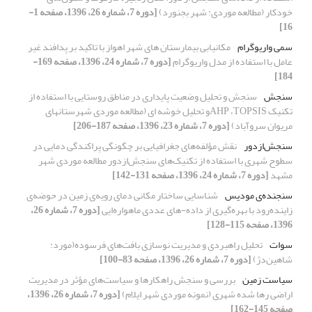
خودکار (مطالعه موردی: شهر بجنورد)
[دوره 7، شماره 26، 1396، صفحه 1-
16]
سمی واریوگرام
مکانیابی بیمارستان های شهر اهواز با تاکید بر پدافند غیر
عامل با استفاده از مدل واریوگرام
[دوره 7، شماره 24، 1396، صفحه 169-
184]
سنجش
سنجش و تحلیل وضعیت پایداری در مناطق روستایی با استفاده از
تکنیک AHP ،TOPSISو تحلیل خوشه ای (مطالعه موردی شهرستانهای
مریوان سروآباد)
[دوره 7، شماره 23، 1396، صفحه 187-206]
سنجش‌ازدور
نقش مؤلفه‌های جغرافیایی بر چگونگی پراکندگی دمایی در
سطوح شهری با استفاده از تکنیک‌های سنجش‌ازدور مطالعه موردی شهر
مشهد
[دوره 7، شماره 24، 1396، صفحه 131-142]
سنجنده‌ی مودیس
شناسایی ساختار مکانی دمای رویه‌ی زمین در حوضه‌ی
زاینده‌رود با بهره‌گیری از داده-های عددی ماهواره‌ایی
[دوره 7، شماره 26،
1396، صفحه 115-128]
سوات
تحلیل راهبردی و مدیریت نوسازی بافت‌های فرسوده(مورد:
شاهین‌دژ)
[دوره 7، شماره 26، 1396، صفحه 83-100]
سیاست زمین
بررسی و سنجش راهکارها و سیاست‌های مؤثر در مدیریت
اراضی رها شده شهری (نمونه موردی شهر ایلام)
[دوره 7، شماره 26، 1396،
صفحه 145-162]